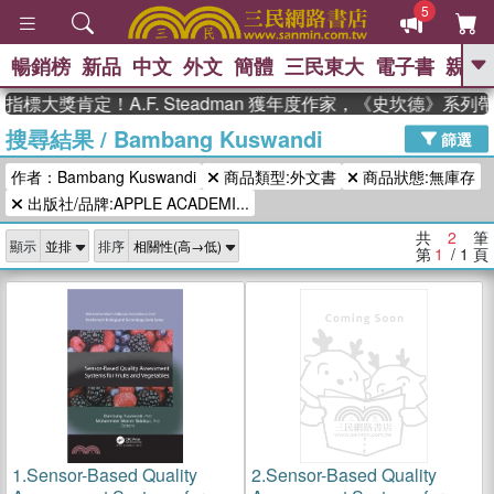
5
暢銷榜
新品
中文
外文
簡體
三民東大
電子書
親子
GO
指標大獎肯定！A.F. Steadman 獲年度作家，《史坎德》系
搜尋結果
/
Bambang Kuswandi
、
熱搜：
東野圭吾
高希均教授回憶錄
篩選
、
、
、
The Odyssey
父親節
如果歷
作者：Bambang Kuswandi
商品類型:外文書
商品狀態:無庫存
、
、
史是一群喵
暑期推薦
國際布克
、
、
出版社/品牌:APPLE ACADEMI...
獎 臺灣漫遊錄
方念華
台灣的李
、
、
登輝時代
數學女孩：黎曼猜想
共
2
筆
顯示
排序
偉大的迷走神經
第
1
/ 1
頁
1.
Sensor-Based Quality
2.
Sensor-Based Quality