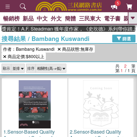
5
暢銷榜
新品
中文
外文
簡體
三民東大
電子書
親子
GO
肯定！A.F. Steadman 獲年度作家，《史坎德》系列帶你踏
搜尋結果
/
Bambang Kuswandi
、
熱搜：
東野圭吾
高希均教授回憶錄
篩選
、
、
、
The Odyssey
父親節
如果歷
作者：Bambang Kuswandi
商品狀態:無庫存
、
、
史是一群喵
暑期推薦
國際布克
、
、
商品定價:$800以上
獎 臺灣漫遊錄
方念華
台灣的李
、
、
登輝時代
數學女孩：黎曼猜想
共
2
筆
顯示
排序
偉大的迷走神經
第
1
/ 1
頁
1.
Sensor-Based Quality
2.
Sensor-Based Quality