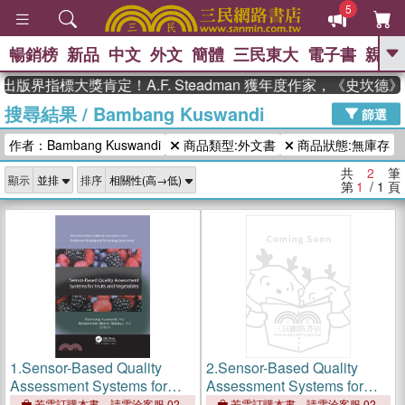
5
暢銷榜
新品
中文
外文
簡體
三民東大
電子書
親子
GO
出版界指標大獎肯定！A.F. Steadman 獲年度作家，《史坎
搜尋結果
/
Bambang Kuswandi
、
、
熱搜：
東野圭吾
The Odyssey
篩選
、
、
父親節
如果歷史是一群喵
暑期
作者：Bambang Kuswandi
商品類型:外文書
商品狀態:無庫存
、
、
推薦
國際布克獎 臺灣漫遊錄
方
、
、
念華
台灣的李登輝時代
數學女
共
2
筆
顯示
排序
、
孩：黎曼猜想
偉大的迷走神經
第
1
/ 1
頁
1.
Sensor-Based Quality
2.
Sensor-Based Quality
Assessment Systems for
Assessment Systems for
Fruits and Vegetables
Fruits and Vegetables
若需訂購本書，請電洽客服 02-
若需訂購本書，請電洽客服 02-