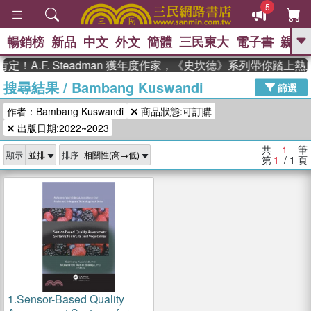
5
暢銷榜
新品
中文
外文
簡體
三民東大
電子書
親子
GO
！A.F. Steadman 獲年度作家，《史坎德》系列帶你踏上熱
搜尋結果
/
Bambang Kuswandi
、
熱搜：
東野圭吾
高希均教授回憶錄
篩選
、
、
、
The Odyssey
父親節
如果歷
作者：Bambang Kuswandi
商品狀態:可訂購
、
、
史是一群喵
暑期推薦
國際布克
、
、
出版日期:2022~2023
獎 臺灣漫遊錄
方念華
台灣的李
、
、
登輝時代
數學女孩：黎曼猜想
共
1
筆
顯示
排序
偉大的迷走神經
第
1
/ 1
頁
1.
Sensor-Based Quality