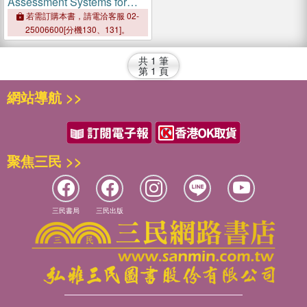
Assessment Systems for
Fruits and Vegetables
若需訂購本書，請電洽客服 02-
25006600[分機130、131]。
共
1
筆
第
1
頁
網站導航 >>
聚焦三民 >>
三民書局
三民出版