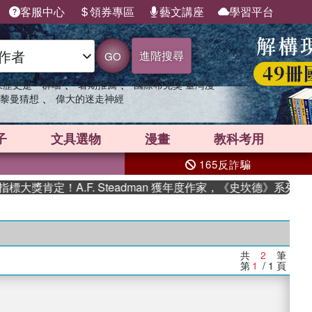
客服中心
領券專區
藝文講座
學習平台
進階搜尋
GO
、
、
果歷史是一群喵
暑期推薦
國際布克獎 臺灣漫
、
黎曼猜想
偉大的迷走神經
子
文具選物
漫畫
教科考用
165反詐騙
大獎肯定！A.F. Steadman 獲年度作家，《史坎德》系列帶
共
2
筆
第
1
/ 1
頁