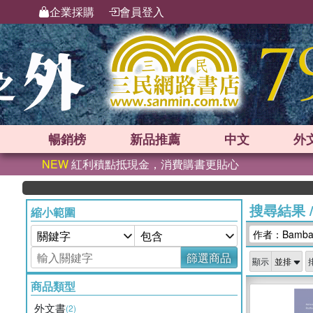
企業採購
會員登入
暢銷榜
新品
推薦
中文
外
NEW
紅利積點抵現金，消費購書更貼心
搜尋結果
縮小範圍
作者：Bamban
篩選商品
顯示
商品類型
外文書
(2)