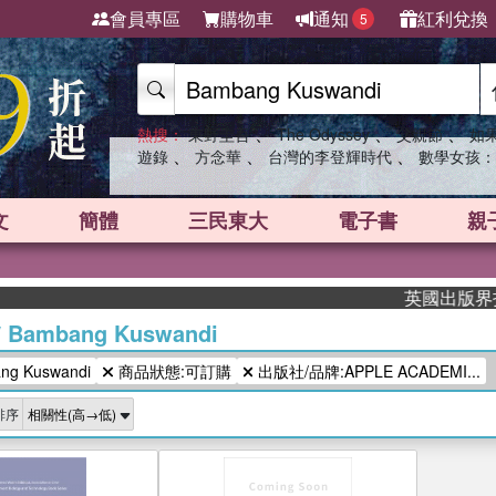
會員專區
購物車
通知
紅利兌換
5
、
、
、
熱搜：
東野圭吾
The Odyssey
父親節
如
、
、
、
遊錄
方念華
台灣的李登輝時代
數學女孩：
文
簡體
三民東大
電子書
親
英國出版界指標
/
Bambang Kuswandi
g Kuswandi
商品狀態:可訂購
出版社/品牌:APPLE ACADEMI...
排序