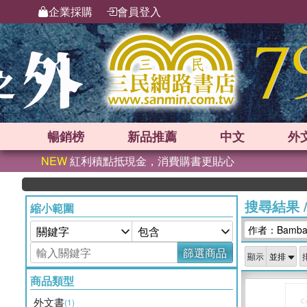
企業採購
會員登入
暢銷榜
新品
推薦
中文
外
NEW
紅利積點抵現金，消費購書更貼心
搜尋結果
縮小範圍
作者：Bamban
篩選商品
顯示
商品類型
外文書
(1)