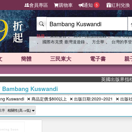
會員專區
購物車
通知
紅利兌換
5
、
、
熱搜：
東野圭吾
高希均教授回憶錄
The Odys
、
、
、
國際布克獎 臺灣漫遊錄
方念華
台灣的李登
文
簡體
三民東大
電子書
親
英國出版界指標大獎
/
Bambang Kuswandi
g Kuswandi
商品定價:$800以上
出版日期:2020~2021
出版社/
排序