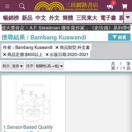
5
暢銷榜
新品
中文
外文
簡體
三民東大
電子書
親子
GO
大獎肯定！A.F. Steadman 獲年度作家，《史坎德》系列帶
搜尋結果
/
Bambang Kuswandi
、
熱搜：
東野圭吾
高希均教授回憶錄
篩選
、
、
、
The Odyssey
父親節
如果歷
作者：Bambang Kuswandi
商品類型:外文書
、
、
史是一群喵
暑期推薦
國際布克
、
、
商品定價:$800以上
出版日期:2020~2021
獎 臺灣漫遊錄
方念華
台灣的李
、
、
登輝時代
數學女孩：黎曼猜想
共
1
筆
顯示
排序
偉大的迷走神經
第
1
/ 1
頁
1.
Sensor-Based Quality