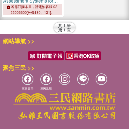
Assessment Systems for
Fruits and Vegetables
若需訂購本書，請電洽客服 02-
25006600[分機130、131]。
共
1
筆
第
1
頁
網站導航 >>
聚焦三民 >>
三民書局
三民出版