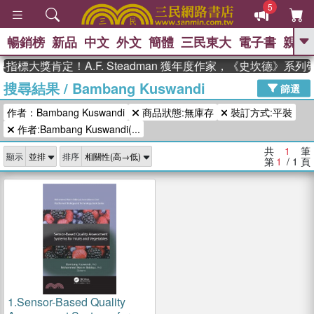
5
暢銷榜
新品
中文
外文
簡體
三民東大
電子書
親子
GO
指標大獎肯定！A.F. Steadman 獲年度作家，《史坎德》系
搜尋結果
/
Bambang Kuswandi
、
熱搜：
東野圭吾
高希均教授回憶錄
篩選
、
、
、
The Odyssey
父親節
如果歷
作者：Bambang Kuswandi
商品狀態:無庫存
裝訂方式:平裝
、
、
史是一群喵
暑期推薦
國際布克
、
、
作者:Bambang Kuswandi(...
獎 臺灣漫遊錄
方念華
台灣的李
、
、
登輝時代
數學女孩：黎曼猜想
共
1
筆
顯示
排序
偉大的迷走神經
第
1
/ 1
頁
1.
Sensor-Based Quality