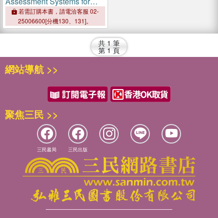
Assessment Systems for
Fruits and Vegetables
若需訂購本書，請電洽客服 02-
25006600[分機130、131]。
共
1
筆
第
1
頁
網站導航 >>
聚焦三民 >>
三民書局
三民出版