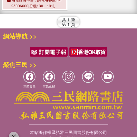
25006600[分機130、131]。
共
1
筆
第
1
頁
網站導航 >>
聚焦三民 >>
三民書局
三民出版
本站著作權屬弘雅三民圖書股份有限公司