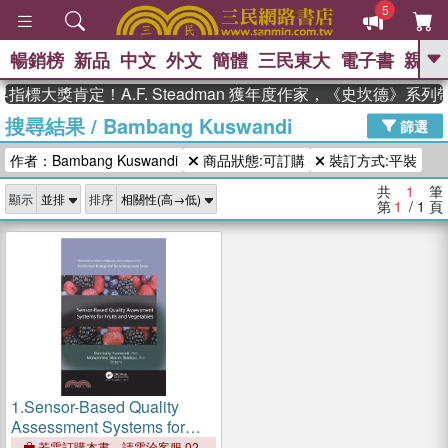
5
暢銷榜
新品
中文
外文
簡體
三民東大
電子書
親子
GO
指標大獎肯定！A.F. Steadman 獲年度作家，《史坎德》系
搜尋結果
/
Bambang Kuswandi
、
、
熱搜：
東野圭吾
The Odyssey
篩選
、
、
父親節
如果歷史是一群喵
暑期
作者：Bambang Kuswandi
商品狀態:可訂購
裝訂方式:平裝
、
、
推薦
國際布克獎 臺灣漫遊錄
方
、
、
念華
台灣的李登輝時代
數學女
共
1
筆
顯示
排序
、
孩：黎曼猜想
偉大的迷走神經
第
1
/ 1
頁
1.
Sensor-Based Quality
Assessment Systems for
Fruits and Vegetables
若需訂購本書，請電洽客服 02-