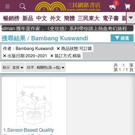
5
暢銷榜
新品
中文
外文
簡體
三民東大
電子書
親子
GO
teadman 獲年度作家，《史坎德》系列帶你踏上熱血奇幻旅程
搜尋結果
/
Bambang Kuswandi
、
熱搜：
東野圭吾
高希均教授回憶錄
篩選
、
、
、
The Odyssey
父親節
花開錦
作者：Bambang Kuswandi
商品狀態:可訂購
、
、
、
繡
暑期推薦
方念華
台灣的
、
出版日期:2020~2021
裝訂方式:精裝
李登輝時代
數學女孩：黎曼猜想
、
、
偉大的迷走神經
如果歷史是一
共
1
筆
、
顯示
排序
群喵
臺灣漫遊錄
第
1
/ 1
頁
1.
Sensor-Based Quality