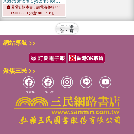
Assessment Systems for
Fruits and Vegetables
若需訂購本書，請電洽客服 02-
25006600[分機130、131]。
共
1
筆
第
1
頁
網站導航 >>
聚焦三民 >>
三民書局
三民出版