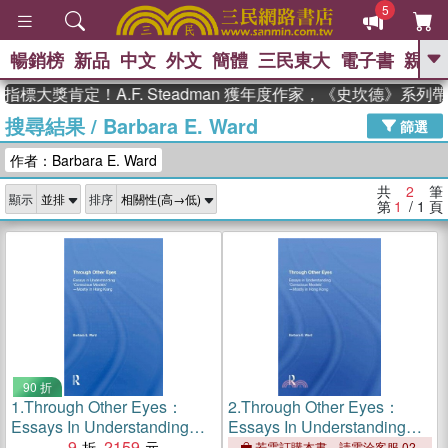
5
暢銷榜
新品
中文
外文
簡體
三民東大
電子書
親子
GO
標大獎肯定！A.F. Steadman 獲年度作家，《史坎德》系
搜尋結果
/
Barbara E. Ward
、
、
熱搜：
東野圭吾
The Odyssey
篩選
、
、
父親節
如果歷史是一群喵
暑期
作者：Barbara E. Ward
、
、
推薦
國際布克獎 臺灣漫遊錄
方
、
、
念華
台灣的李登輝時代
數學女
共
2
筆
顯示
排序
、
孩：黎曼猜想
偉大的迷走神經
第
1
/ 1
頁
90 折
1.
Through Other Eyes：
2.
Through Other Eyes：
Essays In Understanding
Essays In Understanding
""Conscious Models""
9
2159
""Conscious Models""
若需訂購本書，請電洽客服 02-