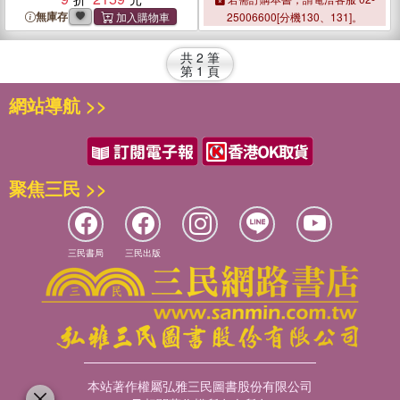
無庫存
25006600[分機130、131]。
共
2
筆
第
1
頁
網站導航 >>
聚焦三民 >>
三民書局
三民出版
本站著作權屬弘雅三民圖書股份有限公司