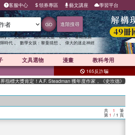
客服中心
領券專區
藝文講座
學習平台
進階搜尋
GO
、
、
、
sey
父親節
如果歷史是一群喵
暑期推薦
、
、
輝時代
數學女孩：黎曼猜想
偉大的迷走神經
子
文具選物
漫畫
教科考用
165反詐騙
標大獎肯定！A.F. Steadman 獲年度作家，《史坎德》系列
共
1
筆
第
1
/ 1
頁