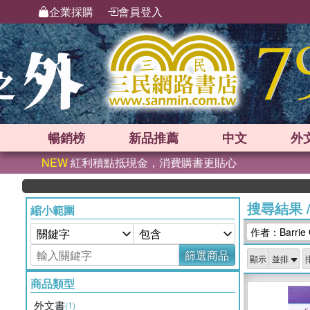
企業採購
會員登入
暢銷榜
新品
推薦
中文
外
NEW
紅利積點抵現金，消費購書更貼心
搜尋結果
縮小範圍
作者：Barrie 
篩選商品
顯示
商品類型
外文書
(1)