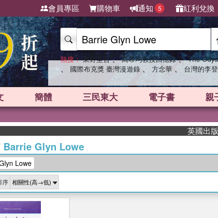
會員專區
購物車
通知
紅利兌換
5
、
、
熱搜：
東野圭吾
高希均教授回憶錄
The Odys
、
、
、
國際布克獎 臺灣漫遊錄
方念華
台灣的李登
文
簡體
三民東大
電子書
親
英國出版界指
/
Barrie Glyn Lowe
Glyn Lowe
排序