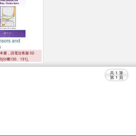
nsors and
s
本書，請電洽客服 02-
00[分機130、131]。
共
1
筆
第
1
頁