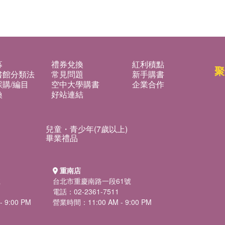
募
禮券兌換
紅利積點
聚
書館分類法
常見問題
新手購書
購/編目
空中大學購書
企業合作
換
好站連結
兒童・青少年(7歲以上)
畢業禮品
重南店
號
台北市重慶南路一段61號
電話：02-2361-7511
 9:00 PM
營業時間：11:00 AM - 9:00 PM