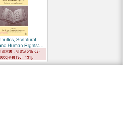
utics, Scriptural
, and Human Rights:
Text and Context
購本書，請電洽客服 02-
6600[分機130、131]。