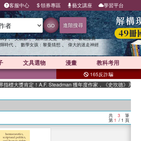
客服中心
領券專區
藝文講座
學習平台
進階搜尋
GO
、
、
、
sey
父親節
如果歷史是一群喵
暑期推薦
、
、
輝時代
數學女孩：黎曼猜想
偉大的迷走神經
子
文具選物
漫畫
教科考用
165反詐騙
大獎肯定！A.F. Steadman 獲年度作家，《史坎德》系列
共
3
筆
第
1
/ 1
頁