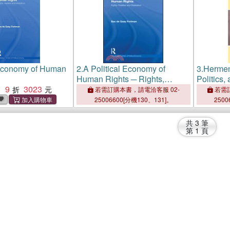
 Economy of Human
2.
A Political Economy of
3.
Hermene
Human Rights ─ Rights,
Politics
9
3023
Realities and Realization
Between 
：
若需訂購本書，請電洽客服 02-
若需訂
25006600[分機130、131]。
2500
共
3
筆
第
1
頁