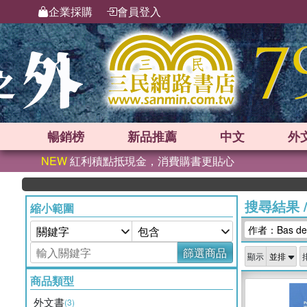
企業採購
會員登入
暢銷榜
新品
推薦
中文
外
NEW
紅利積點抵現金，消費購書更貼心
搜尋結果
縮小範圍
作者：Bas de G
篩選商品
顯示
商品類型
外文書
(3)