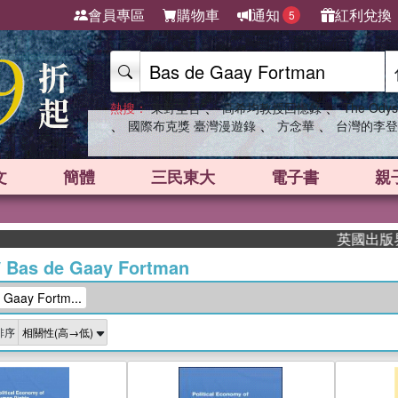
會員專區
購物車
通知
紅利兌換
5
、
、
熱搜：
東野圭吾
高希均教授回憶錄
The Odys
、
、
、
國際布克獎 臺灣漫遊錄
方念華
台灣的李登
文
簡體
三民東大
電子書
親
英國出版界指標
/
Bas de Gaay Fortman
aay Fortm...
排序