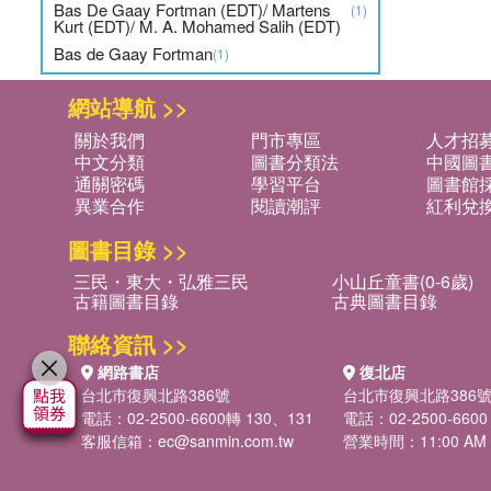
Bas De Gaay Fortman (EDT)/ Martens
(1)
Kurt (EDT)/ M. A. Mohamed Salih (EDT)
Bas de Gaay Fortman
(1)
網站導航 >>
關於我們
門市專區
人才招
中文分類
圖書分類法
中國圖
通關密碼
學習平台
圖書館採
異業合作
閱讀潮評
紅利兌
圖書目錄 >>
三民・東大・弘雅三民
小山丘童書(0-6歲)
古籍圖書目錄
古典圖書目錄
聯絡資訊 >>
網路書店
復北店
台北市復興北路386號
台北市復興北路386
電話：02-2500-6600轉 130、131
電話：02-2500-6600
客服信箱：
ec@sanmin.com.tw
營業時間：11:00 AM -