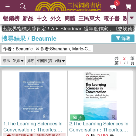
5
暢銷榜
新品
中文
外文
簡體
三民東大
電子書
親子
GO
出版界指標大獎肯定！A.F. Steadman 獲年度作家，《史坎
搜尋結果
/
Beaumie
、
熱搜：
東野圭吾
高希均教授回憶錄
篩選
、
、
、
The Odyssey
父親節
如果歷
作者：Beaumie
作者:Shanahan, Marie-C...
、
、
史是一群喵
暑期推薦
國際布克
、
、
獎 臺灣漫遊錄
方念華
台灣的李
共
2
筆
顯示
排序
、
、
登輝時代
數學女孩：黎曼猜想
第
1
/ 1
頁
偉大的迷走神經
90 折
1.
The Learning Sciences in
2.
The Learning Sciences in
Conversation：Theories,
Conversation：Theories,
Methodologies, and
Methodologies, and
9
2159
若需訂購本書，請電洽客服 02-