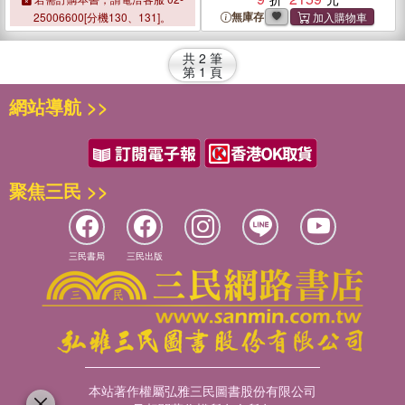
Boundary Spaces
Boundary Spaces
無庫存
25006600[分機130、131]。
共
2
筆
第
1
頁
網站導航 >>
聚焦三民 >>
三民書局
三民出版
本站著作權屬弘雅三民圖書股份有限公司