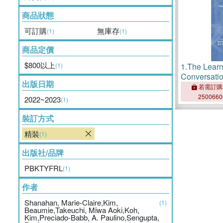
商品狀態
可訂購
無庫存
(1)
(1)
商品定價
$800以上
(1)
1.
The Learn
Conversati
出版日期
Methodolog
若需訂購
Spaces
250066
2022~2023
(1)
裝訂方式
精裝
(1)
出版社/品牌
PBKTYFRL
(1)
作者
Shanahan, Marie-Claire,Kim,
(1)
Beaumie,Takeuchi, Miwa Aoki,Koh,
Kim,Preciado-Babb, A. Paulino,Sengupta,