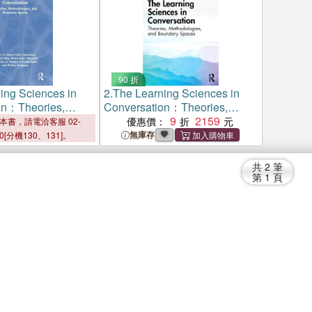
90 折
ing Sciences in
2.
The Learning Sciences in
on：Theories,
Conversation：Theories,
ies, and Boundary
Methodologies, and Boundary
9
2159
優惠價：
本書，請電洽客服 02-
Spaces
無庫存
00[分機130、131]。
共
2
筆
第
1
頁