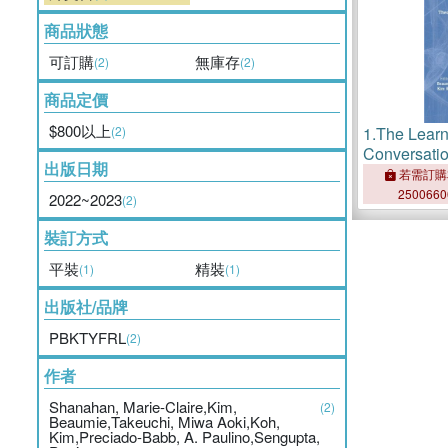
商品狀態
可訂購
無庫存
(2)
(2)
商品定價
$800以上
(2)
1.
The Learn
Conversati
出版日期
Methodolog
若需訂購
Spaces
250066
2022~2023
(2)
裝訂方式
平裝
精裝
(1)
(1)
出版社/品牌
PBKTYFRL
(2)
作者
Shanahan, Marie-Claire,Kim,
(2)
Beaumie,Takeuchi, Miwa Aoki,Koh,
Kim,Preciado-Babb, A. Paulino,Sengupta,