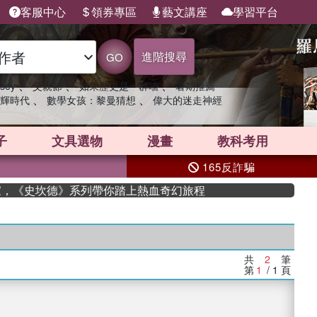
客服中心
領券專區
藝文講座
學習平台
進階搜尋
GO
、
、
、
sey
父親節
如果歷史是一群喵
暑期推薦
、
、
輝時代
數學女孩：黎曼猜想
偉大的迷走神經
子
文具選物
漫畫
教科考用
165反詐騙
作家，《史坎德》系列帶你踏上熱血奇幻旅程
共
2
筆
第
1
/ 1
頁