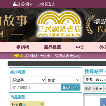
企業採購
會員登入
暢銷榜
新品
推薦
中文
外
NEW
紅利積點抵現金，消費購書更貼心
搜尋結果
縮小範圍
作者：Beaum
篩選商品
顯示
商品類型
外文書
(2)