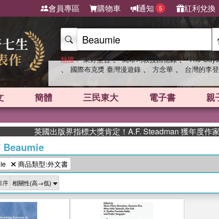
會員專區
購物車
通知
紅利兌換
5
、
、
熱搜：
東野圭吾
高希均教授回憶錄
The Odys
、
、
、
國際布克獎 臺灣漫遊錄
方念華
台灣的李登
文
簡體
三民東大
電子書
親
英國出版界指標大獎肯定！A.F. Steadman 獲年度
/
Beaumie
ie
商品類型:外文書
排序