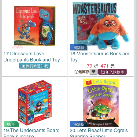
Off See inside)
滿額折
17.
Dinosaurs Love
18.
Monstersaurus Book and
Underpants Book and Toy
Toy
79
471
到貨時通知我
無庫存
66 折
滿額折
19.
The Underpants Board
20.
Let's Read! Little Ogre's
Book slipcase
Surprise Supper