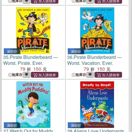
無庫存
無庫存
滿額折
滿額折
35.
Pirate Blunderbeard ―
36.
Pirate Blunderbeard ―
Worst. Pirate. Ever.
Worst. Vacation. Ever.
79
150
79
150
無庫存
無庫存
滿額折
滿額折
37.
Watch Out for Muddy
38.
Aliens Love Underpants