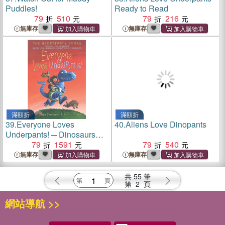
Puddles!
Ready to Read
79
510
79
216
無庫存
無庫存
滿額折
滿額折
39.
Everyone Loves
40.
Aliens Love Dinopants
Underpants! ─ Dinosaurs
Love Underpants / Pirates
79
1591
79
540
Love Underpants / Monsters
無庫存
無庫存
Love Underpants
共
55
筆
第
2
頁
網站導航 >>