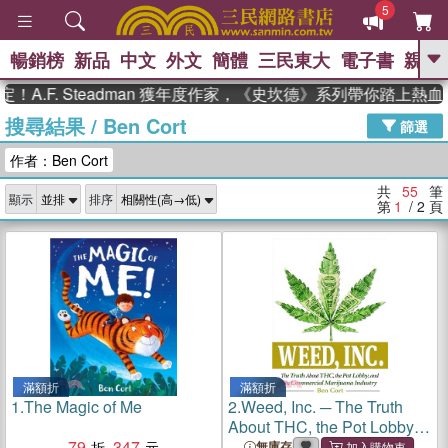
5
暢銷榜
新品
中文
外文
簡體
三民東大
電子書
親子
GO
. Steadman 獲年度作家，《史坎德》系列帶你踏上熱血奇幻旅
搜尋結果
/
Ben Cort
、
、
熱搜：
東野圭吾
The Odyssey
篩選
、
、
父親節
如果歷史是一群喵
暑期
作者：Ben Cort
、
、
推薦
國際布克獎 臺灣漫遊錄
方
、
、
念華
台灣的李登輝時代
數學女
共
55
筆
顯示
排序
、
孩：黎曼猜想
偉大的迷走神經
第
1
/ 2
頁
滿額折
滿額折
1.
The Magic of Me
2.
Weed, Inc. ─ The Truth
About THC, the Pot Lobby,
79
347
and the Commercial
無庫存