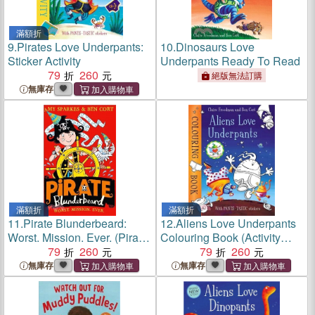
滿額折
9.
Pirates Love Underpants:
10.
Dinosaurs Love
Sticker Activity
Underpants Ready To Read
79
260
絕版無法訂購
無庫存
滿額折
滿額折
11.
Pirate Blunderbeard:
12.
Aliens Love Underpants
Worst. Mission. Ever. (Pirate
Colouring Book (Activity
Blunderbeard, Book 3)
79
260
Books)
79
260
無庫存
無庫存