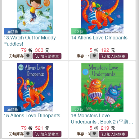
滿額折
50 折
13.
Watch Out for Muddy
14.
Aliens Love Dinopants
Puddles!
79
303
5
192
無庫存
庫存：1
滿額折
50 折
15.
Aliens Love Dinopants
16.
Monsters Love
Underpants : Book 2 (平裝
79
521
本)(includes Free audio
5
219
reading by Met from Bake
無庫存
庫存：3