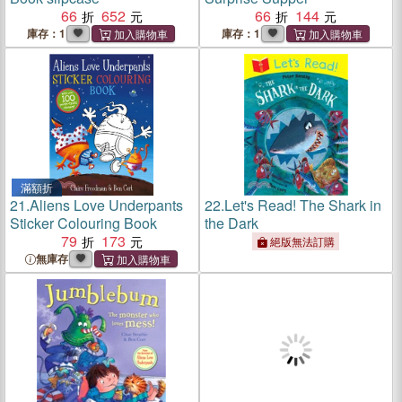
66
652
66
144
庫存：1
庫存：1
滿額折
21.
Aliens Love Underpants
22.
Let's Read! The Shark in
Sticker Colouring Book
the Dark
79
173
絕版無法訂購
無庫存