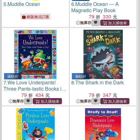
5.
Muddle Ocean
6.
Muddle Ocean ― A
Magnetic Play Book
79
330
絕版無法訂購
無庫存
滿額折
滿額折
7.
We Love Underpants!
8.
The Shark in the Dark
Three Pants-tastic Books in
One!
79
434
79
347
無庫存
無庫存