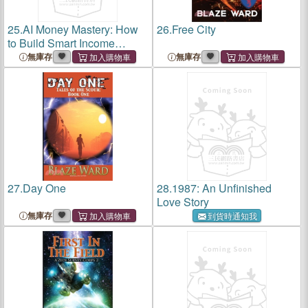
25.
AI Money Mastery: How
26.
Free City
to Build Smart Income
Streams with ChatGPT &
無庫存
無庫存
Automation
27.
Day One
28.
1987: An Unfinished
Love Story
無庫存
到貨時通知我