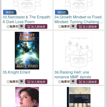
滿額折
滿額折
33.
Narcissist & The Empath:
34.
Growth Mindset vs Fixed
A Dark Love Poem
Mindset: Turning Challenges
into Opportunities for Growth
無庫存
無庫存
35.
Knight Errant
36.
Raising Hell: une
romance MMF épicée
無庫存
無庫存