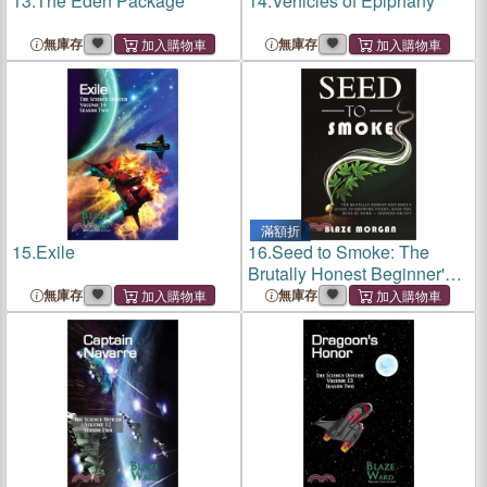
13.
The Eden Package
14.
Vehicles of Epiphany
無庫存
無庫存
滿額折
15.
Exile
16.
Seed to Smoke: The
Brutally Honest Beginner's
Guide to Growing Sticky,
無庫存
無庫存
High-THC Buds at Home -
Indoors or Out