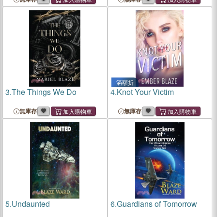
滿額折
3.
The Things We Do
4.
Knot Your Victim
無庫存
無庫存
5.
Undaunted
6.
Guardians of Tomorrow