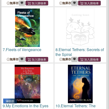
無庫存
無庫存
7.
Fleets of Vengeance
8.
Eternal Tethers: Secrets of
the Spiral
無庫存
無庫存
滿額折
9.
My Emotions in the Eyes
10.
Eternal Tethers: The