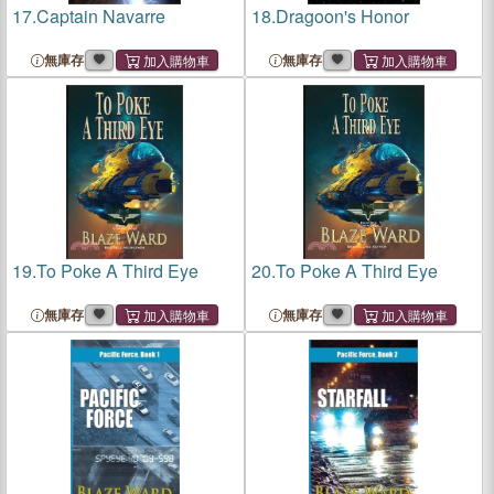
17.
Captain Navarre
18.
Dragoon's Honor
無庫存
無庫存
19.
To Poke A Third Eye
20.
To Poke A Third Eye
無庫存
無庫存