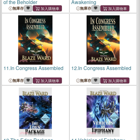
of the Beholder
Awakening
無庫存
無庫存
11.
In Congress Assembled
12.
In Congress Assembled
無庫存
無庫存