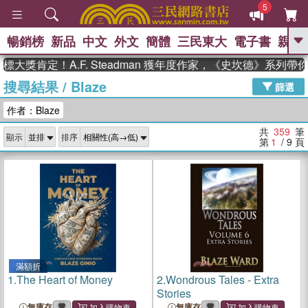
5
暢銷榜
新品
中文
外文
簡體
三民東大
電子書
親子
GO
肯定！A.F. Steadman 獲年度作家，《史坎德》系列帶你踏
搜尋結果
/
Blaze
、
、
熱搜：
東野圭吾
The Odyssey
篩選
、
、
父親節
如果歷史是一群喵
暑期
作者：Blaze
、
、
推薦
國際布克獎 臺灣漫遊錄
方
、
、
念華
台灣的李登輝時代
數學女
共
359
筆
顯示
排序
、
孩：黎曼猜想
偉大的迷走神經
第
1
/ 9
頁
滿額折
1.
The Heart of Money
2.
Wondrous Tales - Extra
Stories
無庫存
無庫存