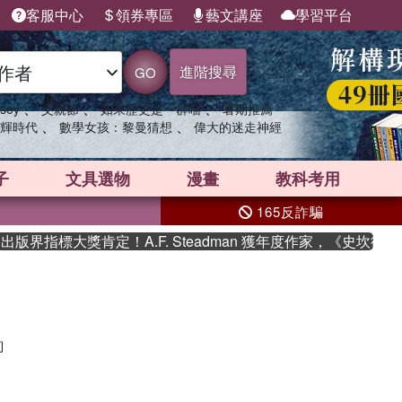
客服中心
領券專區
藝文講座
學習平台
進階搜尋
GO
、
、
、
sey
父親節
如果歷史是一群喵
暑期推薦
、
、
輝時代
數學女孩：黎曼猜想
偉大的迷走神經
子
文具選物
漫畫
教科考用
165反詐騙
版界指標大獎肯定！A.F. Steadman 獲年度作家，《史坎德
詢