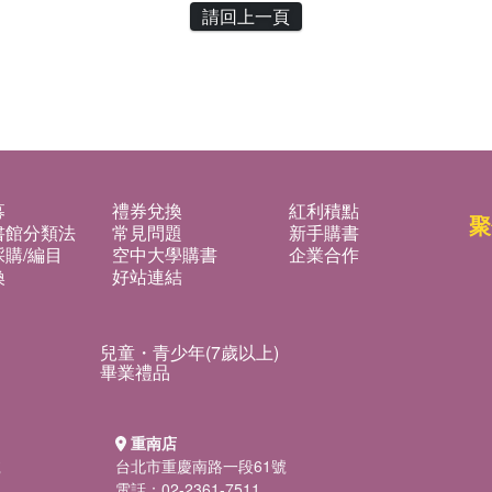
請回上一頁
募
禮券兌換
紅利積點
聚
書館分類法
常見問題
新手購書
購/編目
空中大學購書
企業合作
換
好站連結
兒童・青少年(7歲以上)
畢業禮品
重南店
號
台北市重慶南路一段61號
電話：02-2361-7511