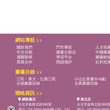
網站導航 >>
關於我們
門市專區
人才招
中文分類
圖書分類法
中國圖
通關密碼
學習平台
圖書館採
異業合作
閱讀潮評
紅利兌
圖書目錄 >>
三民・東大・弘雅三民
小山丘童書(0-6歲)
古籍圖書目錄
古典圖書目錄
聯絡資訊 >>
網路書店
復北店
台北市復興北路386號
台北市復興北路386
電話：02-2500-6600轉 130、131
電話：02-2500-6600