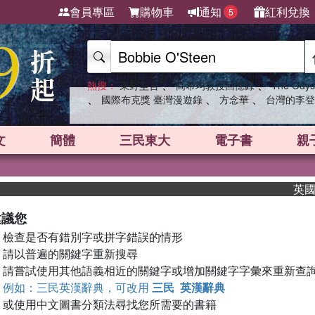
會員專區
購物車
通知
紅利兌換
5
、
、
熱搜：
東野圭吾
高希均教授回憶錄
The Odys
、
、
、
國際布克獎 臺灣漫遊錄
方念華
台灣的李登
文
簡體
三民東大
電子書
親
英國出
建議您
檢查是否有錯別字或拼字錯誤的情形
請以普遍的關鍵字重新搜尋
請嘗試使用其他語義相近的關鍵字或增加關鍵字字彙來重新查
例如：三民英漢辭典，可改用
三民 英漢辭典
或使用中文圖書分類法尋找您所需要的書籍