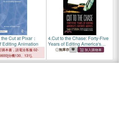
 the Cut at Pixar：
4.
Cut to the Chase: Forty-Five
f Editing Animation
Years of Editing America's
Favorite Movies
無庫存
購本書，請電洽客服 02-
6600[分機130、131]。