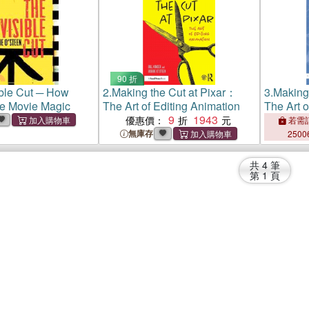
90 折
ible Cut ─ How
2.
Making the Cut at Pixar：
3.
Making
ke Movie Magic
The Art of Editing Animation
The Art o
9
1943
優惠價：
若需訂
無庫存
2500
共
4
筆
第
1
頁