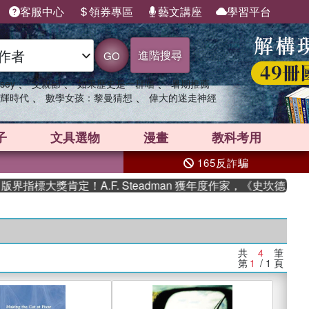
客服中心
領券專區
藝文講座
學習平台
進階搜尋
GO
、
、
、
sey
父親節
如果歷史是一群喵
暑期推薦
、
、
輝時代
數學女孩：黎曼猜想
偉大的迷走神經
子
文具選物
漫畫
教科考用
165反詐騙
指標大獎肯定！A.F. Steadman 獲年度作家，《史坎德》系
共
4
筆
第
1
/ 1
頁