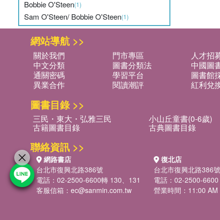
Bobbie O'Steen
(1)
Sam O'Steen/ Bobbie O'Steen
(1)
網站導航 >>
關於我們
門市專區
人才招
中文分類
圖書分類法
中國圖
通關密碼
學習平台
圖書館採
異業合作
閱讀潮評
紅利兌
圖書目錄 >>
三民・東大・弘雅三民
小山丘童書(0-6歲)
古籍圖書目錄
古典圖書目錄
聯絡資訊 >>
網路書店
復北店
台北市復興北路386號
台北市復興北路386
電話：02-2500-6600轉 130、131
電話：02-2500-6600
客服信箱：
ec@sanmin.com.tw
營業時間：11:00 AM -