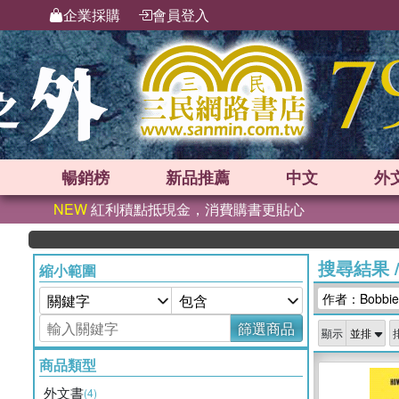
企業採購
會員登入
暢銷榜
新品
推薦
中文
外
NEW
紅利積點抵現金，消費購書更貼心
搜尋結果
縮小範圍
作者：Bobbie 
篩選商品
顯示
商品類型
外文書
(4)