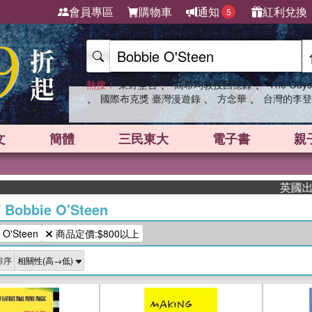
會員專區
購物車
通知
紅利兌換
5
、
、
熱搜：
東野圭吾
高希均教授回憶錄
The Odys
、
、
、
國際布克獎 臺灣漫遊錄
方念華
台灣的李登
文
簡體
三民東大
電子書
親
英國出版界
/
Bobbie O'Steen
O'Steen
商品定價:$800以上
排序