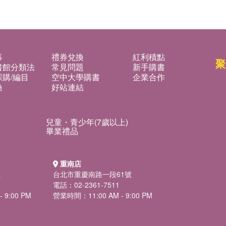
募
禮券兌換
紅利積點
聚
書館分類法
常見問題
新手購書
購/編目
空中大學購書
企業合作
換
好站連結
兒童・青少年(7歲以上)
畢業禮品
重南店
號
台北市重慶南路一段61號
電話：02-2361-7511
 9:00 PM
營業時間：11:00 AM - 9:00 PM