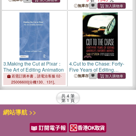
無庫存
3.
Making the Cut at Pixar：
4.
Cut to the Chase: Forty-
The Art of Editing Animation
Five Years of Editing
America's Favorite Movies
無庫存
若需訂購本書，請電洽客服 02-
25006600[分機130、131]。
共
4
筆
第
1
頁
網站導航 >>