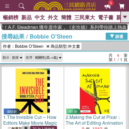
5
暢銷榜
新品
中文
外文
簡體
三民東大
電子書
親子
GO
A.F. Steadman 獲年度作家，《史坎德》系列帶你踏上熱血
搜尋結果
/
Bobbie O'Steen
、
熱搜：
東野圭吾
高希均教授回憶錄
篩選
、
、
、
The Odyssey
父親節
如果歷
作者：Bobbie O'Steen
商品類型:外文書
、
、
史是一群喵
暑期推薦
國際布克
、
、
獎 臺灣漫遊錄
方念華
台灣的李
共
4
筆
顯示
排序
、
、
登輝時代
數學女孩：黎曼猜想
第
1
/ 1
頁
偉大的迷走神經
滿額折
90 折
1.
The Invisible Cut ─ How
2.
Making the Cut at Pixar：
Editors Make Movie Magic
The Art of Editing Animation
9
1943
無庫存