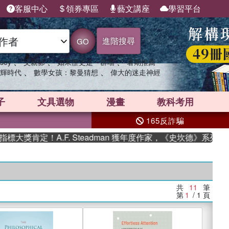
客服中心
領券專區
藝文講座
學習平台
進階搜尋
GO
、
、
、
sey
父親節
如果歷史是一群喵
暑期推薦
、
、
輝時代
數學女孩：黎曼猜想
偉大的迷走神經
子
文具選物
漫畫
教科考用
165反詐騙
獎肯定！A.F. Steadman 獲年度作家，《史坎德》系列帶你
共
11
筆
第
1
/ 1
頁