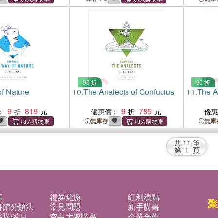
90 折
90 折
f Nature
10.
The Analects of Confucius
11.
The Ar
9
819
9
785
：
優惠價：
優
無庫存
無庫
共
11
筆
第
1
頁
募
禮券兌換
紅利積點
聚
書館分類法
常見問題
新手購書
購/編目
空中大學購書
企業合作