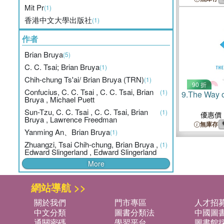
Mit Pr
(1)
香港中文大學出版社
(1)
作者
Brian Bruya
(5)
C. C. Tsai; Brian Bruya
(1)
Chih-chung Ts'ai/ Brian Bruya (TRN)
(1)
90 折
Confucius, C. C. Tsai , C. C. Tsai, Brian
(1)
9.
The Way o
Bruya , Michael Puett
Sun-Tzu, C. C. Tsai , C. C. Tsai, Brian
(1)
優惠價
Bruya , Lawrence Freedman
無庫存
Yanming An、Brian Bruya
(1)
Zhuangzi, Tsai Chih-chung, Brian Bruya ,
(1)
Edward Slingerland , Edward Slingerland
More
網站導航 >>
關於我們
門市專區
人才招
中文分類
圖書分類法
中國圖
通關密碼
學習平台
圖書館採