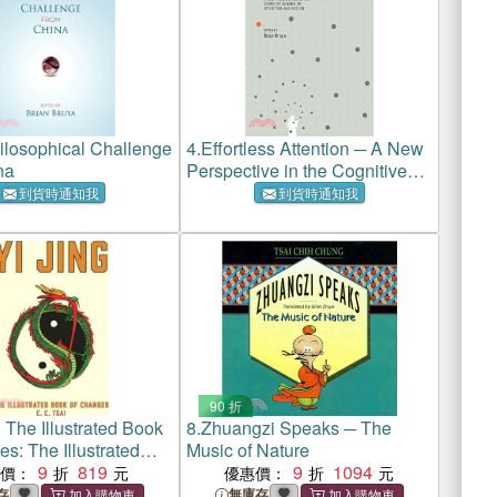
ilosophical Challenge
4.
Effortless Attention ─ A New
na
Perspective in the Cognitive
Science of Attention and
到貨時通知我
到貨時通知我
Action
90 折
: The Illustrated Book
8.
Zhuangzi Speaks ─ The
s: The Illustrated
Music of Nature
 Changes
9
819
9
1094
惠價：
優惠價：
存
無庫存