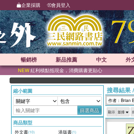
企業採購
會員登入
暢銷榜
新品
推薦
中文
外
NEW
紅利積點抵現金，消費購書更貼心
搜尋結果
縮小範圍
作者：Brian B
篩選商品
顯示
商品類型
外文書
港版書
(10)
(1)