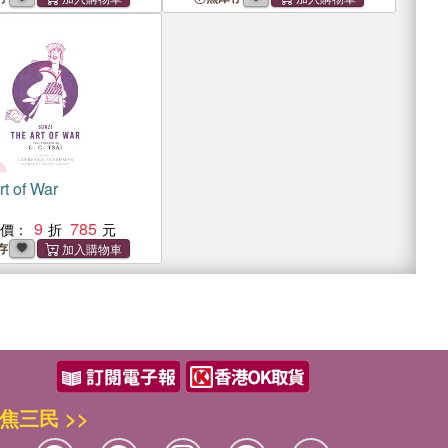
t of War
9
785
惠價：
存
焦三民 >>