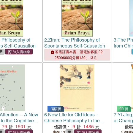
e Philosophy of
2.
Ziran: The Philosophy of
3.
The Ph
s Self-Causation
Spontaneous Self-Causation
from Chi
若需訂購本書，請電洽客服 02-
25006600[分機130、131]。
滿額折
90 折
 Attention ─ A New
6.
New Life for Old Ideas：
7.
Yi Jing
 in the Cognitive
Chinese Philosophy in the
of Change
Attention and
79
1501
Contemporary World
9
1485
Book of
優惠價：
優
庫存：3
無庫