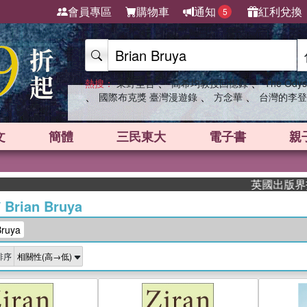
會員專區
購物車
通知
紅利兌換
5
、
、
熱搜：
東野圭吾
高希均教授回憶錄
The Odys
、
、
、
國際布克獎 臺灣漫遊錄
方念華
台灣的李登
文
簡體
三民東大
電子書
親
英國出版界指標大
/
Brian Bruya
ruya
排序