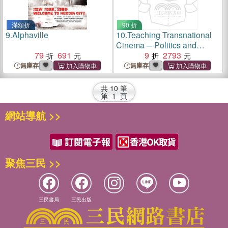
滿額折
90 折
9.
Alphaville
10.
Teaching Transnational
Cinema ─ Politics and
79
691
Pedagogy
9
2793
無庫存
無庫存
共
10
筆
第
1
頁
網站導航 >>
聚焦三民 >>
三民書局
三民出版