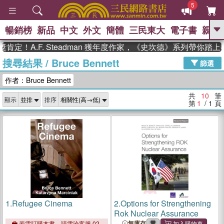
5
暢銷榜
新品
中文
外文
簡體
三民東大
電子書
親子
GO
定！A.F. Steadman 獲年度作家，《史坎德》系列帶你踏上
搜尋結果
/
Bruce Bennett
、
熱搜：
東野圭吾
高希均教授回憶錄
篩選
、
、
、
The Odyssey
父親節
如果歷
作者：Bruce Bennett
、
、
史是一群喵
暑期推薦
國際布克
、
、
獎 臺灣漫遊錄
方念華
台灣的李
共
10
筆
顯示
排序
、
、
登輝時代
數學女孩：黎曼猜想
第
1
/ 1
頁
偉大的迷走神經
1.
Refugee Cinema
2.
Options for Strengthening
Rok Nuclear Assurance
無庫存
若需訂購本書，請電洽客服 02-