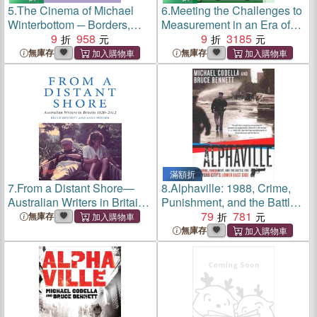
5.
The Cinema of Michael
6.
Meeting the Challenges to
Winterbottom ─ Borders,
Measurement in an Era of
Intimacy, Terror
9
958
Accountability
9
3185
無庫存
無庫存
滿額折
7.
From a Distant Shore—
8.
Alphaville: 1988, Crime,
Australian Writers in Britain,
Punishment, and the Battle
1820-2012
for New York City's Lower
79
781
無庫存
East Side
無庫存