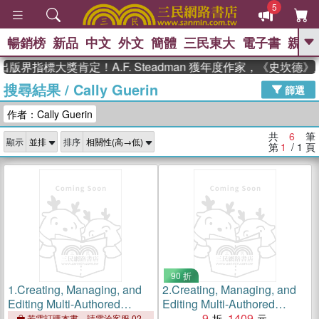
5
暢銷榜
新品
中文
外文
簡體
三民東大
電子書
親子
GO
版界指標大獎肯定！A.F. Steadman 獲年度作家，《史坎德
搜尋結果
/
Cally Guerin
、
、
熱搜：
東野圭吾
The Odyssey
篩選
、
、
父親節
如果歷史是一群喵
暑期
作者：Cally Guerin
、
、
推薦
國際布克獎 臺灣漫遊錄
方
、
、
念華
台灣的李登輝時代
數學女
共
6
筆
顯示
排序
、
孩：黎曼猜想
偉大的迷走神經
第
1
/ 1
頁
90 折
1.
Creating, Managing, and
2.
Creating, Managing, and
Editing Multi-Authored
Editing Multi-Authored
Publications: A Guide for
Publications: A Guide for
9
1409
若需訂購本書，請電洽客服 02-