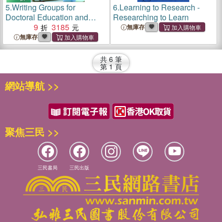
5.
Writing Groups for
6.
Learning to Research -
Doctoral Education and
Researching to Learn
Beyond ─ Innovations in
9
3185
無庫存
Practice and Theory
無庫存
共
6
筆
第
1
頁
網站導航 >>
聚焦三民 >>
三民書局
三民出版