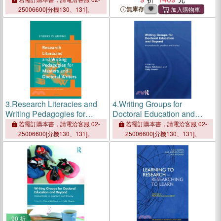
Scholars
Scholars
無庫存
25006600[分機130、131]。
3.
Research Literacies and
4.
Writing Groups for
Writing Pedagogies for
Doctoral Education and
Masters and Doctoral
Beyond ― Innovations in
若需訂購本書，請電洽客服 02-
若需訂購本書，請電洽客服 02-
Writers
Practice and Theory
25006600[分機130、131]。
25006600[分機130、131]。
90 折