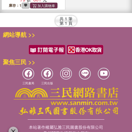
庫存：1
共
1
筆
第
1
頁
網站導航 >>
聚焦三民 >>
三民書局
三民出版
本站著作權屬弘雅三民圖書股份有限公司