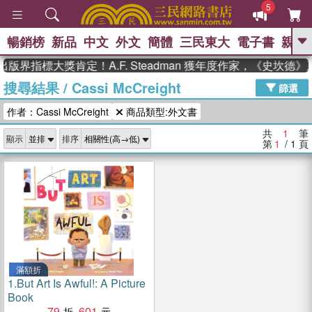
5
暢銷榜
新品
中文
外文
簡體
三民東大
電子書
親子
GO
出版界指標大獎肯定！A.F. Steadman 獲年度作家，《史坎
搜尋結果
/
Cassi McCreight
、
熱搜：
東野圭吾
高希均教授回憶錄
篩選
、
、
、
The Odyssey
父親節
如果歷
作者：Cassi McCreight
商品類型:外文書
、
、
史是一群喵
暑期推薦
國際布克
、
、
獎 臺灣漫遊錄
方念華
台灣的李
共
1
筆
顯示
排序
、
、
登輝時代
數學女孩：黎曼猜想
第
1
/ 1
頁
偉大的迷走神經
滿額折
1.
But Art Is Awful!: A Picture
Book
79
601