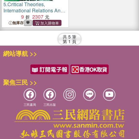
5.
Critical Theories,
International Relations And
'the Anti-globalisation
9
2307
Movement' ― The Politics
無庫存
Of Global Resistance
共
5
筆
第
1
頁
網站導航 >>
聚焦三民 >>
三民書局
三民出版