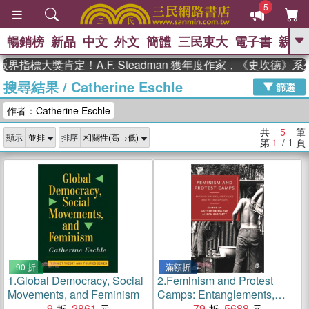
5
暢銷榜
新品
中文
外文
簡體
三民東大
電子書
親子
GO
界指標大獎肯定！A.F. Steadman 獲年度作家，《史坎德》
搜尋結果
/
Catherine Eschle
、
熱搜：
東野圭吾
高希均教授回憶錄
篩選
、
、
、
The Odyssey
父親節
如果歷
作者：Catherine Eschle
、
、
史是一群喵
暑期推薦
國際布克
、
、
獎 臺灣漫遊錄
方念華
台灣的李
共
5
筆
顯示
排序
、
、
登輝時代
數學女孩：黎曼猜想
第
1
/ 1
頁
偉大的迷走神經
90 折
滿額折
1.
Global Democracy, Social
2.
Feminism and Protest
Movements, and Feminism
Camps: Entanglements,
9
2861
Critiques and Re-Imaginings
79
5688