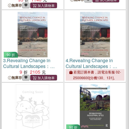
and Structure
and Wildlife
無庫存
90 折
3.
Revealing Change in
4.
Revealing Change in
Cultural Landscapes：
Cultural Landscapes：
Material, Spatial and
9
2105
Material, Spatial and
若需訂購本書，請電洽客服 02-
Ecological Considerations
Ecological Considerations
無庫存
25006600[分機130、131]。
90 折