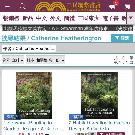
5
暢銷榜
新品
中文
外文
簡體
三民東大
電子書
親子
GO
出版界指標大獎肯定！A.F. Steadman 獲年度作家，《史坎
搜尋結果
/
Catherine Heatherington
、
、
熱搜：
東野圭吾
The Odyssey
篩選
、
、
父親節
如果歷史是一群喵
暑期
作者：Catherine Heather...
、
、
推薦
國際布克獎 臺灣漫遊錄
方
、
、
念華
台灣的李登輝時代
數學女
共
6
筆
顯示
排序
、
孩：黎曼猜想
偉大的迷走神經
第
1
/ 1
頁
滿額折
滿額折
1.
Seasonal Planting in
2.
Habitat Creation in Garden
Garden Design：A Guide to
Design: A Guide to
Creating Year-Round Colour
95
1140
Designing Places for People
無庫存