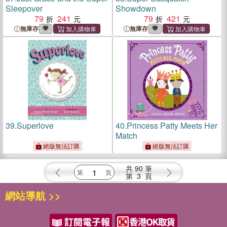
Sleepover
Showdown
79
241
79
421
無庫存
無庫存
39.
Superlove
40.
Princess Patty Meets Her
Match
絕版無法訂購
絕版無法訂購
共
90
筆
第
3
頁
網站導航 >>