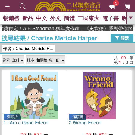
5
暢銷榜
新品
中文
外文
簡體
三民東大
電子書
親子
GO
A.F. Steadman 獲年度作家，《史坎德》系列帶你踏上熱血
搜尋結果
/
Charise Mericle Harper
、
熱搜：
東野圭吾
高希均教授回憶錄
篩選
、
、
、
The Odyssey
父親節
如果歷
作者：Charise Mericle H...
、
、
史是一群喵
暑期推薦
國際布克
、
、
獎 臺灣漫遊錄
方念華
台灣的李
共
90
筆
顯示
排序
、
、
登輝時代
數學女孩：黎曼猜想
第
1
/ 3
頁
偉大的迷走神經
滿額折
滿額折
1.
I Am a Good Friend
2.
Wrong Friend
79
571
79
691