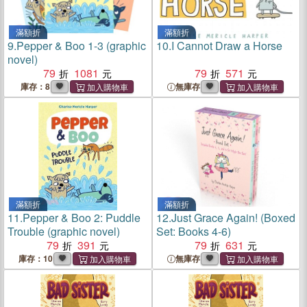
滿額折
滿額折
9.
Pepper & Boo 1-3 (graphic
10.
I Cannot Draw a Horse
novel)
79
1081
79
571
庫存：8
無庫存
滿額折
滿額折
11.
Pepper & Boo 2: Puddle
12.
Just Grace Again! (Boxed
Trouble (graphic novel)
Set: Books 4-6)
79
391
79
631
庫存：10
無庫存