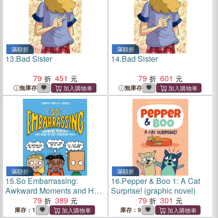
滿額折
滿額折
13.
Bad Sister
14.
Bad Sister
79
451
79
601
無庫存
無庫存
滿額折
滿額折
15.
So Embarrassing:
16.
Pepper & Boo 1: A Cat
Awkward Moments and How
Surprise! (graphic novel)
to Get Through Them
79
389
79
301
庫存：1
庫存：9