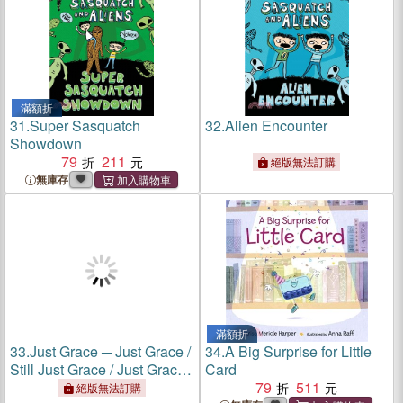
滿額折
31.
Super Sasquatch
32.
Alien Encounter
Showdown
79
211
絕版無法訂購
無庫存
滿額折
33.
Just Grace ─ Just Grace /
34.
A Big Surprise for Little
Still Just Grace / Just Grace
Card
Walks the Dog
79
511
絕版無法訂購