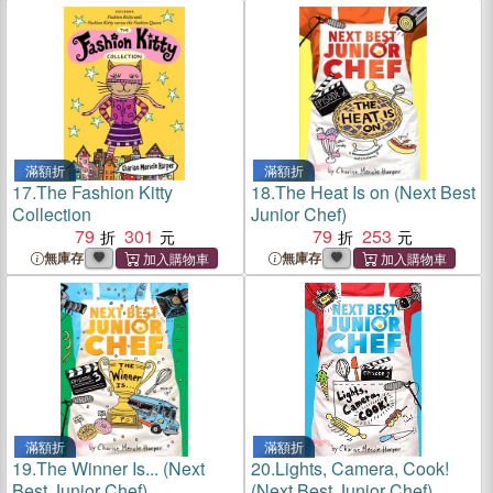
滿額折
滿額折
17.
The Fashion Kitty
18.
The Heat Is on (Next Best
Collection
Junior Chef)
79
301
79
253
無庫存
無庫存
滿額折
滿額折
19.
The Winner Is... (Next
20.
Lights, Camera, Cook!
Best Junior Chef)
(Next Best Junior Chef)