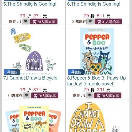
5.
The Shindig Is Coming!
6.
The Shindig Is Coming!
79
271
79
511
庫存：3
無庫存
滿額折
滿額折
7.
I Cannot Draw a Bicycle
8.
Pepper & Boo 3: Paws Up
for Joy! (graphic novel)
79
571
79
391
無庫存
庫存：8