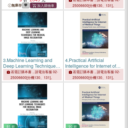
Intelligence
Intelligence
無庫存
25006600[分機130、131]。
3.
Machine Learning and
4.
Practical Artificial
Deep Learning Techniques
Intelligence for Internet of
for Medical Image
Medical Things：Emerging
若需訂購本書，請電洽客服 02-
若需訂購本書，請電洽客服 02-
Recognition
Trends, Issues, and
25006600[分機130、131]。
25006600[分機130、131]。
Challenges
85 折
90 折