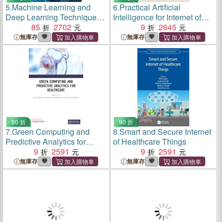
5.
Machine Learning and
6.
Practical Artificial
Deep Learning Techniques
Intelligence for Internet of
for Medical Image
85
2702
Medical Things：Emerging
9
2645
Recognition
Trends, Issues, and
無庫存
無庫存
Challenges
90 折
90 折
7.
Green Computing and
8.
Smart and Secure Internet
Predictive Analytics for
of Healthcare Things
Healthcare
9
2591
9
2591
無庫存
無庫存