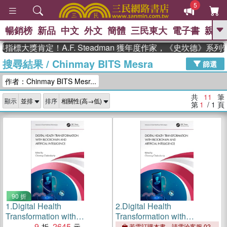
5
暢銷榜
新品
中文
外文
簡體
三民東大
電子書
親子
GO
標大獎肯定！A.F. Steadman 獲年度作家，《史坎德》系列
搜尋結果
/
Chinmay BITS Mesra
、
、
熱搜：
東野圭吾
The Odyssey
篩選
、
、
父親節
如果歷史是一群喵
暑期
作者：Chinmay BITS Mesr...
、
、
推薦
國際布克獎 臺灣漫遊錄
方
、
、
念華
台灣的李登輝時代
數學女
共
11
筆
顯示
排序
、
孩：黎曼猜想
偉大的迷走神經
第
1
/ 1
頁
90 折
1.
Digital Health
2.
Digital Health
Transformation with
Transformation with
Blockchain and Artificial
9
2645
Blockchain and Artificial
若需訂購本書，請電洽客服 02-