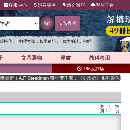
客服中心
領券專區
藝文講座
學習平台
進階搜尋
GO
、
、
、
sey
父親節
如果歷史是一群喵
暑期推薦
、
、
輝時代
數學女孩：黎曼猜想
偉大的迷走神經
子
文具選物
漫畫
教科考用
165反詐騙
！A.F. Steadman 獲年度作家，《史坎德》系列帶你踏上熱
共
1
筆
第
1
/ 1
頁