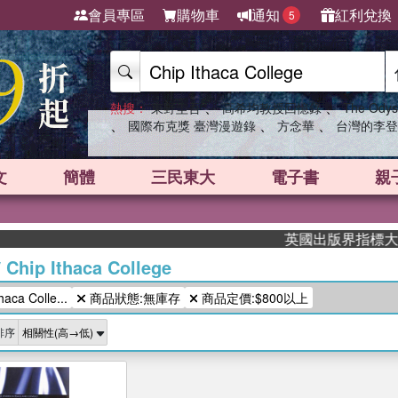
會員專區
購物車
通知
紅利兌換
5
、
、
熱搜：
東野圭吾
高希均教授回憶錄
The Odys
、
、
、
國際布克獎 臺灣漫遊錄
方念華
台灣的李登
文
簡體
三民東大
電子書
親
英國出版界指標大獎肯定
/
Chip Ithaca College
ca Colle...
商品狀態:無庫存
商品定價:$800以上
排序