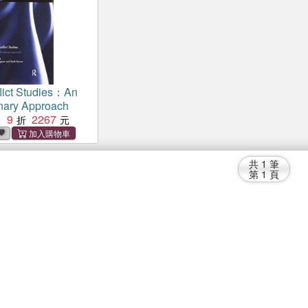
lict Studies：An
linary Approach
9
2267
：
共
1
筆
第
1
頁