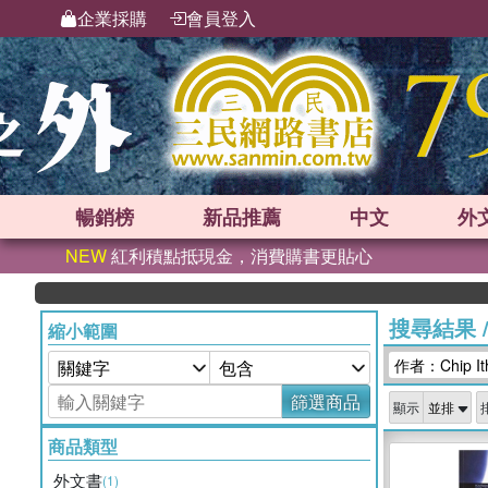
企業採購
會員登入
暢銷榜
新品
推薦
中文
外
NEW
紅利積點抵現金，消費購書更貼心
搜尋結果
縮小範圍
作者：Chip Itha
篩選商品
顯示
商品類型
外文書
(1)