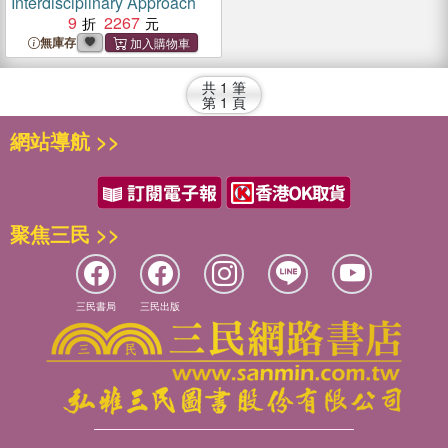
Interdisciplinary Approach
9
2267
無庫存
共
1
筆
第
1
頁
網站導航 >>
聚焦三民 >>
三民書局
三民出版