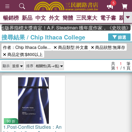
5
暢銷榜
新品
中文
外文
簡體
三民東大
電子書
親子
GO
出版界指標大獎肯定！A.F. Steadman 獲年度作家，《史坎
搜尋結果
/
Chip Ithaca College
、
熱搜：
東野圭吾
高希均教授回憶錄
篩選
、
、
、
The Odyssey
父親節
如果歷
作者：Chip Ithaca Colle...
商品類型:外文書
商品狀態:無庫存
、
、
史是一群喵
暑期推薦
國際布克
、
、
商品定價:$800以上
獎 臺灣漫遊錄
方念華
台灣的李
、
、
登輝時代
數學女孩：黎曼猜想
共
1
筆
顯示
排序
偉大的迷走神經
第
1
/ 1
頁
90 折
1.
Post-Conflict Studies：An