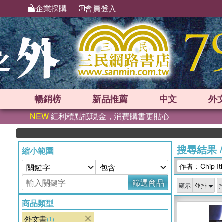
企業採購
會員登入
暢銷榜
新品
推薦
中文
外
NEW
紅利積點抵現金，消費購書更貼心
搜尋結果
縮小範圍
作者：Chip Itha
篩選商品
顯示
商品類型
外文書
(1)