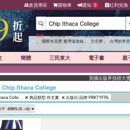
會員專區
購物車
通知
紅利兌換
5
、
、
熱搜：
東野圭吾
高希均教授回憶錄
The Odys
、
、
、
國際布克獎 臺灣漫遊錄
方念華
台灣的李登
文
簡體
三民東大
電子書
親
英國出版界指標大獎肯定！
/
Chip Ithaca College
ca Colle...
商品類型:外文書
出版社/品牌:PBKTYFRL
排序