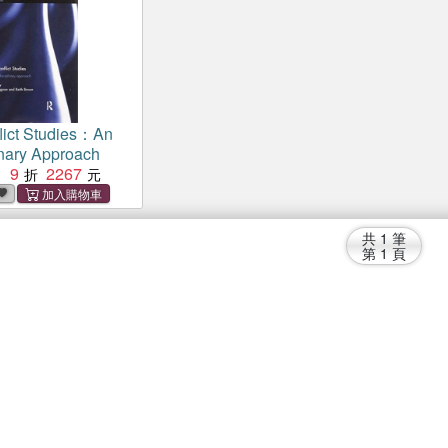
lict Studies：An
linary Approach
9
2267
：
共
1
筆
第
1
頁