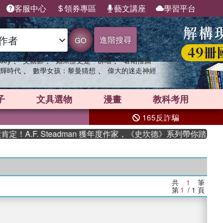
客服中心
領券專區
藝文講座
學習平台
進階搜尋
GO
、
、
、
sey
父親節
如果歷史是一群喵
暑期推薦
、
、
輝時代
數學女孩：黎曼猜想
偉大的迷走神經
子
文具選物
漫畫
教科考用
165反詐騙
A.F. Steadman 獲年度作家，《史坎德》系列帶你踏上熱血
共
1
筆
第
1
/ 1
頁