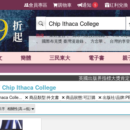
會員專區
購物車
通知
紅利兌換
5
、
、
熱搜：
東野圭吾
高希均教授回憶錄
The Odys
、
、
、
國際布克獎 臺灣漫遊錄
方念華
台灣的李登
文
簡體
三民東大
電子書
親
英國出版界指標大獎肯定！A.
/
Chip Ithaca College
ca Colle...
商品類型:外文書
商品狀態:可訂購
出版社/品牌:PB
排序