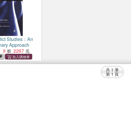
lict Studies：An
linary Approach
9
2267
：
共
1
筆
第
1
頁