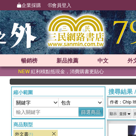
企業採購
會員登入
暢銷榜
新品
推薦
中文
外
NEW
紅利積點抵現金，消費購書更貼心
搜尋結果
縮小範圍
作者：Chip Itha
篩選商品
顯示
商品類型
外文書
(1)