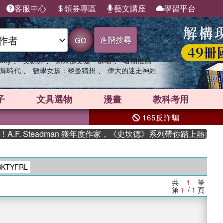
客服中心
領券專區
藝文講座
學習平台
進階搜尋
GO
、
、
、
sey
父親節
如果歷史是一群喵
暑期推薦
、
、
輝時代
數學女孩：黎曼猜想
偉大的迷走神經
子
文具選物
漫畫
教科考用
165反詐騙
F. Steadman 獲年度作家，《史坎德》系列帶你踏上熱血奇幻
KTYFRL
共
1
筆
第
1
/ 1
頁