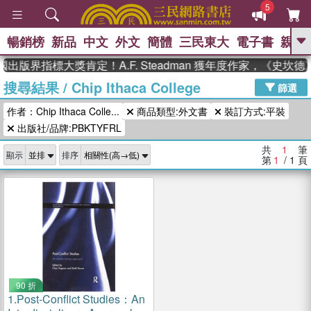
5
暢銷榜
新品
中文
外文
簡體
三民東大
電子書
親子
GO
國出版界指標大獎肯定！A.F. Steadman 獲年度作家，《史
搜尋結果
/
Chip Ithaca College
、
熱搜：
東野圭吾
高希均教授回憶錄
篩選
、
、
、
The Odyssey
父親節
如果歷
作者：Chip Ithaca Colle...
商品類型:外文書
裝訂方式:平裝
、
、
史是一群喵
暑期推薦
國際布克
、
、
出版社/品牌:PBKTYFRL
獎 臺灣漫遊錄
方念華
台灣的李
、
、
登輝時代
數學女孩：黎曼猜想
共
1
筆
顯示
排序
偉大的迷走神經
第
1
/ 1
頁
90 折
1.
Post-Conflict Studies：An