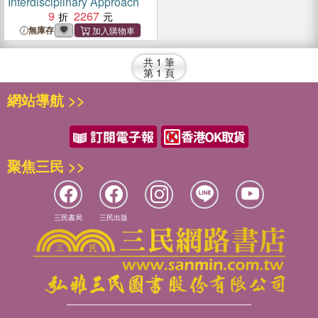
Interdisciplinary Approach
9
2267
無庫存
共
1
筆
第
1
頁
網站導航 >>
聚焦三民 >>
三民書局
三民出版