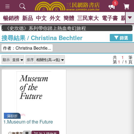
5
暢銷榜
新品
中文
外文
簡體
三民東大
電子書
親子
GO
度作家，《史坎德》系列帶你踏上熱血奇幻旅程
搜尋結果
/
Christina Bechtler
、
熱搜：
東野圭吾
高希均教授回憶錄
篩選
、
、
、
The Odyssey
父親節
花開錦
作者：Christina Bechtle...
、
、
、
繡
暑期推薦
方念華
台灣的
、
李登輝時代
數學女孩：黎曼猜想
共
1
筆
顯示
排序
、
、
偉大的迷走神經
如果歷史是一
第
1
/ 1
頁
、
群喵
臺灣漫遊錄
滿額折
1.
Museum of the Future
無庫存