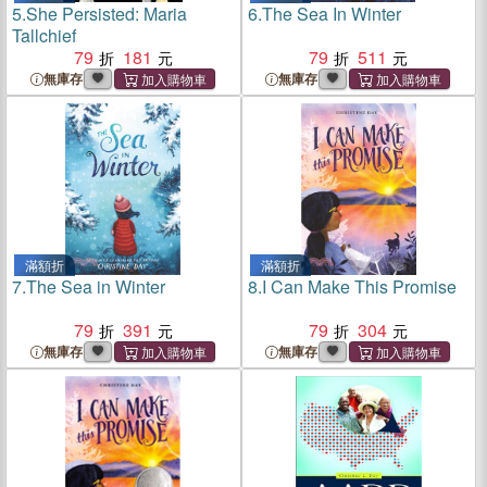
5.
She Persisted: Maria
6.
The Sea In Winter
Tallchief
79
181
79
511
無庫存
無庫存
滿額折
滿額折
7.
The Sea in Winter
8.
I Can Make This Promise
79
391
79
304
無庫存
無庫存