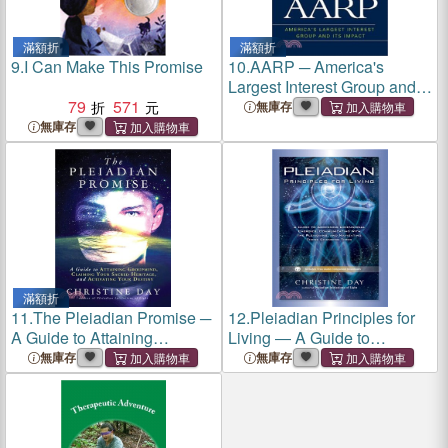
滿額折
滿額折
9.
I Can Make This Promise
10.
AARP ─ America's
Largest Interest Group and
79
571
Its Impact
無庫存
無庫存
滿額折
11.
The Pleiadian Promise ─
12.
Pleiadian Principles for
A Guide to Attaining
Living ― A Guide to
Groupmind, Claiming Your
Accessing Dimensional
無庫存
無庫存
Sacred Heritage, and
Energies, Communicating
Activating Your Destiny
With the Pleiadians, and
Navigating These Changing
Times