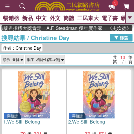
5
暢銷榜
新品
中文
外文
簡體
三民東大
電子書
親子
GO
界指標大獎肯定！A.F. Steadman 獲年度作家，《史坎德》
搜尋結果
/
Christine Day
、
、
熱搜：
東野圭吾
The Odyssey
篩選
、
、
父親節
如果歷史是一群喵
暑期
作者：Christine Day
、
、
推薦
國際布克獎 臺灣漫遊錄
方
、
、
念華
台灣的李登輝時代
數學女
共
13
筆
顯示
排序
、
孩：黎曼猜想
偉大的迷走神經
第
1
/ 1
頁
滿額折
滿額折
1.
We Still Belong
2.
We Still Belong
79
301
79
571