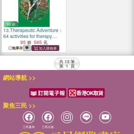
95 折
13.
Therapeutic Adventure：
64 activities for therapy
outdoors
95
565
無庫存
共
13
筆
第
1
頁
網站導航 >>
聚焦三民 >>
三民書局
三民出版