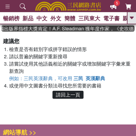
5
暢銷榜
新品
中文
外文
簡體
三民東大
電子書
親子
GO
國出版界指標大獎肯定！A.F. Steadman 獲年度作家，《史
、
熱搜：
東野圭吾
高希均教授回憶錄
建議您
、
、
、
The Odyssey
父親節
如果歷
檢查是否有錯別字或拼字錯誤的情形
、
、
史是一群喵
暑期推薦
國際布克
、
、
請以普遍的關鍵字重新搜尋
獎 臺灣漫遊錄
方念華
台灣的李
、
、
登輝時代
數學女孩：黎曼猜想
請嘗試使用其他語義相近的關鍵字或增加關鍵字字彙來重
偉大的迷走神經
新查詢
例如：三民英漢辭典，可改用
三民 英漢辭典
或使用中文圖書分類法尋找您所需要的書籍
請回上一頁
網站導航 >>