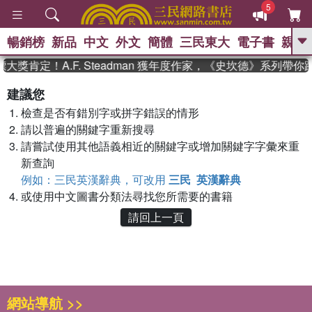
5
暢銷榜
新品
中文
外文
簡體
三民東大
電子書
親子
GO
大獎肯定！A.F. Steadman 獲年度作家，《史坎德》系列帶
、
熱搜：
東野圭吾
高希均教授回憶錄
建議您
、
、
、
The Odyssey
父親節
花開錦
檢查是否有錯別字或拼字錯誤的情形
、
、
、
繡
暑期推薦
方念華
台灣的
、
請以普遍的關鍵字重新搜尋
李登輝時代
數學女孩：黎曼猜想
、
、
偉大的迷走神經
如果歷史是一
請嘗試使用其他語義相近的關鍵字或增加關鍵字字彙來重
、
群喵
臺灣漫遊錄
新查詢
例如：三民英漢辭典，可改用
三民 英漢辭典
或使用中文圖書分類法尋找您所需要的書籍
請回上一頁
網站導航 >>