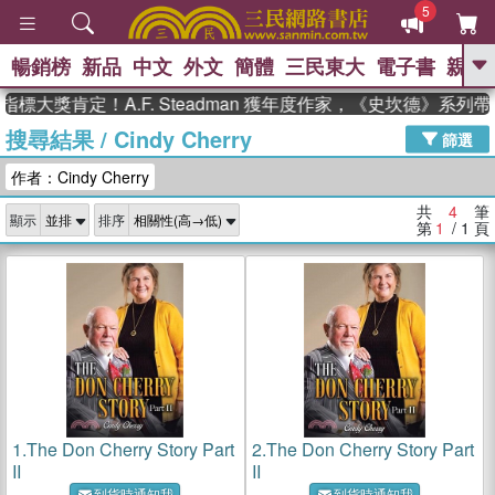
5
暢銷榜
新品
中文
外文
簡體
三民東大
電子書
親子
GO
標大獎肯定！A.F. Steadman 獲年度作家，《史坎德》系列
搜尋結果
/
Cindy Cherry
、
熱搜：
東野圭吾
高希均教授回憶錄
篩選
、
、
、
The Odyssey
父親節
如果歷
作者：Cindy Cherry
、
、
史是一群喵
暑期推薦
國際布克
、
、
獎 臺灣漫遊錄
方念華
台灣的李
共
4
筆
顯示
排序
、
、
登輝時代
數學女孩：黎曼猜想
第
1
/ 1
頁
偉大的迷走神經
1.
The Don Cherry Story Part
2.
The Don Cherry Story Part
II
II
到貨時通知我
到貨時通知我