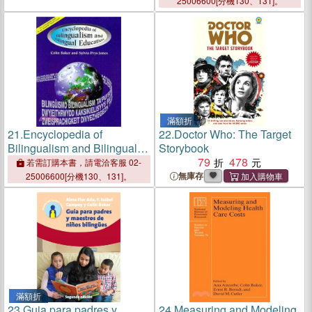
25006600[分機130、131]。
滿額折
21.
Encyclopedia of
22.
Doctor Who: The Target
Bilingualism and Bilingual
Storybook
Education
79
478
若需訂購本書，請電洽客服 02-
無庫存
25006600[分機130、131]。
滿額折
23.
Guia para padres y
24.
Measuring and Modeling