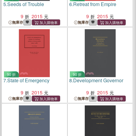
5.
Seeds of Trouble
6.
Retreat from Empire
9
2015
9
2015
無庫存
無庫存
90 折
90 折
7.
State of Emergency
8.
Development Governor
9
2015
9
2015
無庫存
無庫存