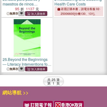
maestros de ninos
Health Care Costs
bilingues：2.a edicion
95
1137
若需訂購本書，請電洽客服 02-
無庫存
25006600[分機130、131]。
25.
Beyond the Beginnings
― Literacy Interventions for
Upper Elementary English
無庫存
Language Learners
共
25
筆
第
1
頁
網站導航 >>