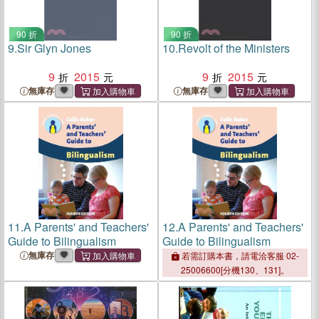
90 折
90 折
9.
Sir Glyn Jones
10.
Revolt of the Ministers
9
2015
9
2015
無庫存
無庫存
11.
A Parents' and Teachers'
12.
A Parents' and Teachers'
Guide to Bilingualism
Guide to Bilingualism
無庫存
若需訂購本書，請電洽客服 02-
25006600[分機130、131]。