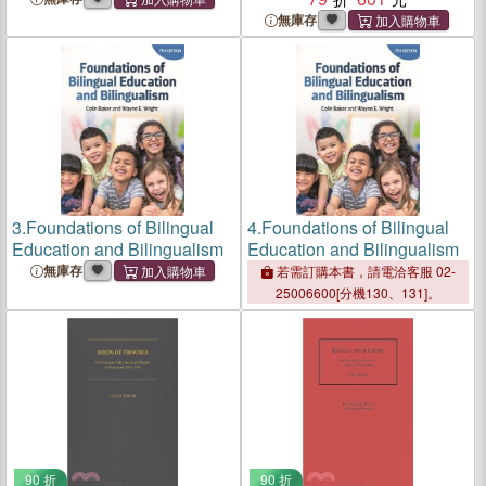
無庫存
3.
Foundations of Bilingual
4.
Foundations of Bilingual
Education and Bilingualism
Education and Bilingualism
無庫存
若需訂購本書，請電洽客服 02-
25006600[分機130、131]。
90 折
90 折