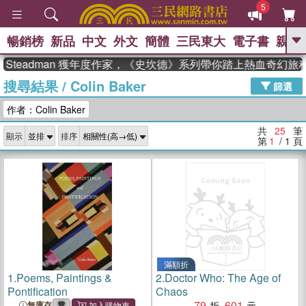
5
暢銷榜
新品
中文
外文
簡體
三民東大
電子書
親子
GO
teadman 獲年度作家，《史坎德》系列帶你踏上熱血奇幻旅程
搜尋結果
/
Colin Baker
、
、
熱搜：
東野圭吾
The Odyssey
篩選
、
、
父親節
如果歷史是一群喵
暑期
作者：Colin Baker
、
、
推薦
國際布克獎 臺灣漫遊錄
方
、
、
念華
台灣的李登輝時代
數學女
共
25
筆
顯示
排序
、
孩：黎曼猜想
偉大的迷走神經
第
1
/ 1
頁
滿額折
1.
Poems, Paintings &
2.
Doctor Who: The Age of
Pontification
Chaos
79
601
無庫存