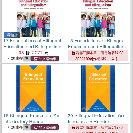
滿額折
17.
Foundations of Bilingual
18.
Foundations of Bilingual
Education and Bilingualism
Education and Bilingualism
95
2277
若需訂購本書，請電洽客服 02-
無庫存
25006600[分機130、131]。
19.
Bilingual Education: An
20.
Bilingual Education: An
Introductory Reader
Introductory Reader
無庫存
若需訂購本書，請電洽客服 02-