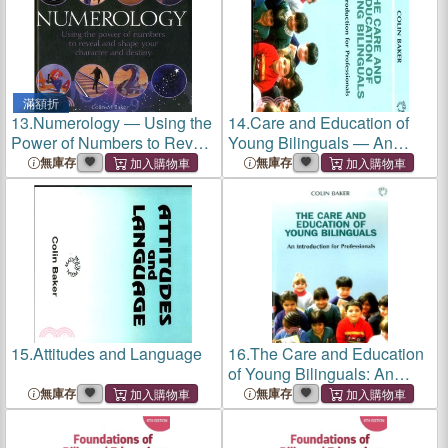
滿額折
13.
Numerology ― Using the
14.
Care and Education of
Power of Numbers to Reveal
Young Bilinguals — An
and Shape Your Character
Introduction for
無庫存
無庫存
and Destiny
Professionals
15.
Attitudes and Language
16.
The Care and Education
of Young Bilinguals: An
Introduction for
無庫存
無庫存
Professionals