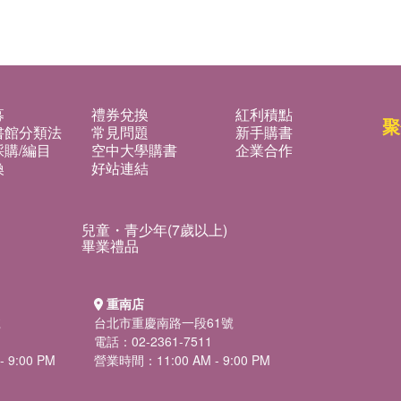
募
禮券兌換
紅利積點
聚
書館分類法
常見問題
新手購書
購/編目
空中大學購書
企業合作
換
好站連結
兒童・青少年(7歲以上)
畢業禮品
重南店
號
台北市重慶南路一段61號
電話：02-2361-7511
 9:00 PM
營業時間：11:00 AM - 9:00 PM