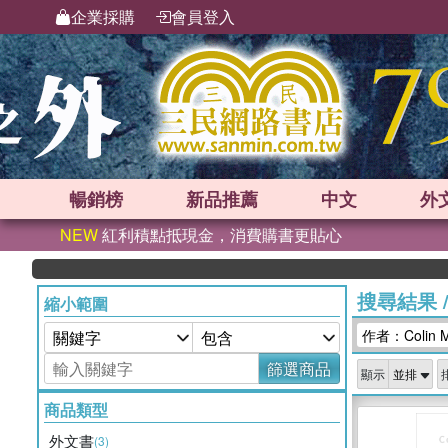
企業採購
會員登入
暢銷榜
新品
推薦
中文
外
NEW
紅利積點抵現金，消費購書更貼心
搜尋結果
縮小範圍
作者：Colin M
篩選商品
顯示
商品類型
外文書
(3)