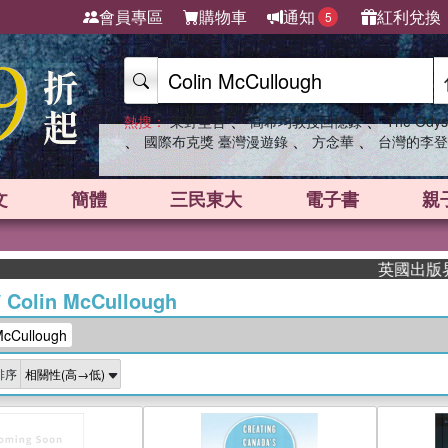
會員專區
購物車
通知
紅利兌換
5
、
、
熱搜：
東野圭吾
高希均教授回憶錄
The Odys
、
、
、
國際布克獎 臺灣漫遊錄
方念華
台灣的李登
文
簡體
三民東大
電子書
親
英國出版界指標
/
Colin McCullough
cCullough
排序