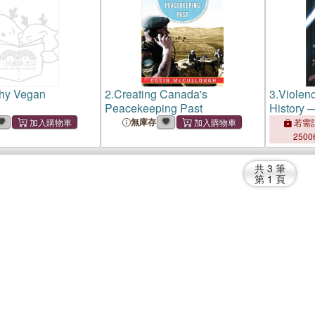
thy Vegan
2.
Creating Canada's
3.
Violen
Peacekeeping Past
History 
of Krista
無庫存
若需訂
2500
共
3
筆
第
1
頁