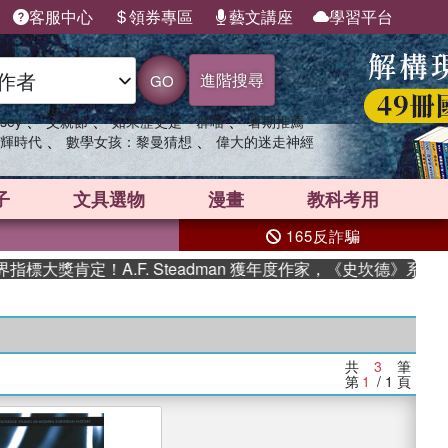
客服中心
領券專區
藝文講座
學習平台
進階搜尋
GO
、
、
、
sey
父親節
如果歷史是一群喵
暑期推薦
、
、
輝時代
數學女孩：黎曼猜想
偉大的迷走神經
子
文具選物
漫畫
教科考用
165反詐騙
大獎肯定！A.F. Steadman 獲年度作家，《史坎德》系列
共
3
筆
第
1
/ 1
頁