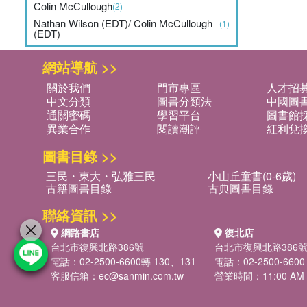
Colin McCullough
(2)
Nathan Wilson (EDT)/ Colin McCullough
(1)
(EDT)
網站導航 >>
關於我們
門市專區
人才招
中文分類
圖書分類法
中國圖
通關密碼
學習平台
圖書館採
異業合作
閱讀潮評
紅利兌
圖書目錄 >>
三民・東大・弘雅三民
小山丘童書(0-6歲)
古籍圖書目錄
古典圖書目錄
聯絡資訊 >>
網路書店
復北店
台北市復興北路386號
台北市復興北路386
電話：02-2500-6600轉 130、131
電話：02-2500-6600
客服信箱：
ec@sanmin.com.tw
營業時間：11:00 AM -