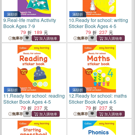
滿額折
滿額折
9.
Real-life maths Activity
10.
Ready for school: writing
Book Ages 7-9
Sticker Book Ages 4-5
79
189
79
237
無庫存
無庫存
滿額折
滿額折
11.
Ready for school: reading
12.
Ready for school: maths
Sticker Book Ages 4-5
Sticker Book Ages 4-5
79
237
79
237
無庫存
無庫存