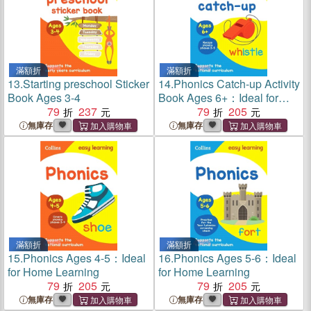
滿額折
滿額折
13.
Starting preschool Sticker
14.
Phonics Catch-up Activity
Book Ages 3-4
Book Ages 6+：Ideal for
79
237
Home Learning
79
205
無庫存
無庫存
滿額折
滿額折
15.
Phonics Ages 4-5：Ideal
16.
Phonics Ages 5-6：Ideal
for Home Learning
for Home Learning
79
205
79
205
無庫存
無庫存