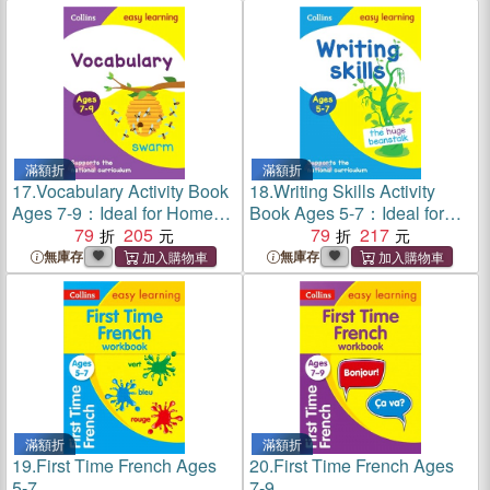
滿額折
滿額折
17.
Vocabulary Activity Book
18.
Writing Skills Activity
Ages 7-9：Ideal for Home
Book Ages 5-7：Ideal for
Learning
79
205
Home Learning
79
217
無庫存
無庫存
滿額折
滿額折
19.
First Time French Ages
20.
First Time French Ages
5-7
7-9