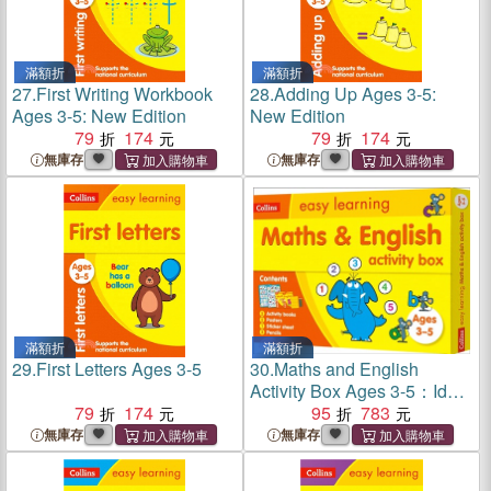
滿額折
滿額折
27.
First Writing Workbook
28.
Adding Up Ages 3-5:
Ages 3-5: New Edition
New Edition
79
174
79
174
無庫存
無庫存
滿額折
滿額折
29.
First Letters Ages 3-5
30.
Maths and English
Activity Box Ages 3-5：Ideal
79
174
for Home Learning
95
783
無庫存
無庫存