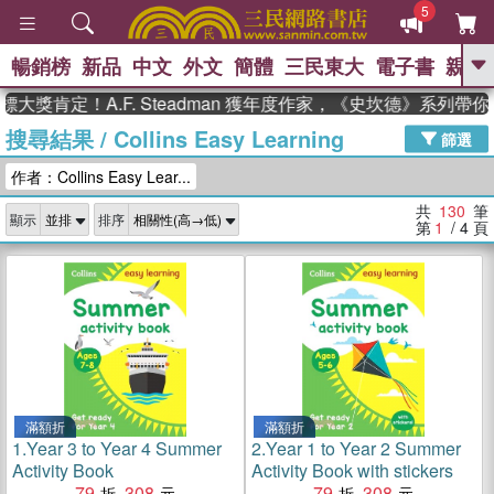
5
暢銷榜
新品
中文
外文
簡體
三民東大
電子書
親子
GO
定！A.F. Steadman 獲年度作家，《史坎德》系列帶你踏上
搜尋結果
/
Collins Easy Learning
、
、
熱搜：
東野圭吾
The Odyssey
篩選
、
、
父親節
如果歷史是一群喵
暑期
作者：Collins Easy Lear...
、
、
推薦
國際布克獎 臺灣漫遊錄
方
、
、
念華
台灣的李登輝時代
數學女
共
130
筆
顯示
排序
、
孩：黎曼猜想
偉大的迷走神經
第
1
/ 4
頁
滿額折
滿額折
1.
Year 3 to Year 4 Summer
2.
Year 1 to Year 2 Summer
Activity Book
Activity Book with stickers
79
308
79
308