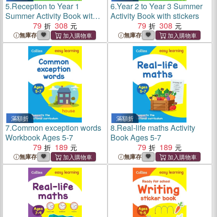
5.
Reception to Year 1
6.
Year 2 to Year 3 Summer
Summer Activity Book with
Activity Book with stickers
stickers
79
308
79
308
無庫存
無庫存
滿額折
滿額折
7.
Common exception words
8.
Real-life maths Activity
Workbook Ages 5-7
Book Ages 5-7
79
189
79
189
無庫存
無庫存