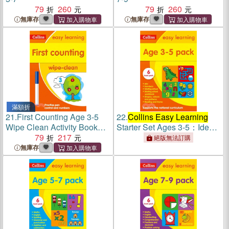
79
260
79
260
無庫存
無庫存
滿額折
21.
First Counting Age 3-5
22.
Collins Easy Learning
Wipe Clean Activity Book：
Starter Set Ages 3-5：Ideal
Ideal for Home Learning
79
217
for Home Learning
絕版無法訂購
無庫存