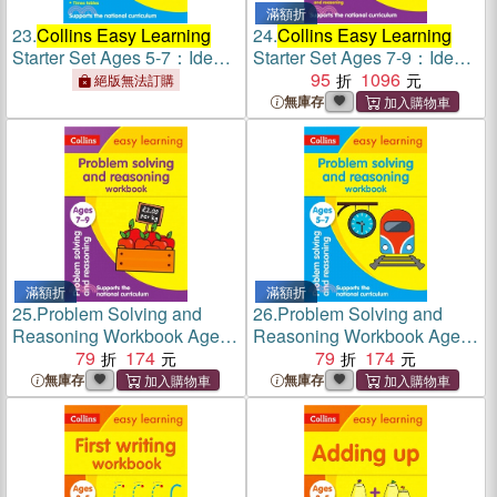
滿額折
23.
Collins Easy Learning
24.
Collins Easy Learning
Starter Set Ages 5-7：Ideal
Starter Set Ages 7-9：Ideal
for Home Learning
for Home Learning
95
1096
絕版無法訂購
無庫存
滿額折
滿額折
25.
Problem Solving and
26.
Problem Solving and
Reasoning Workbook Ages
Reasoning Workbook Ages
7-9
79
174
5-7
79
174
無庫存
無庫存