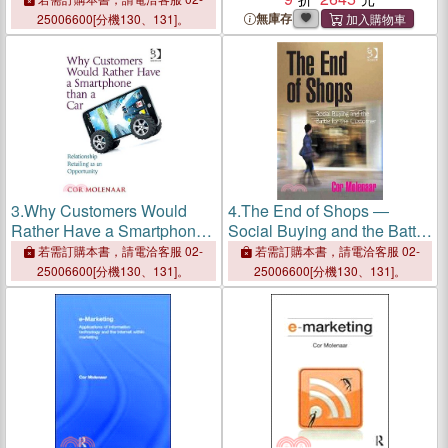
Business Model Innovation
Business Model Innovation
無庫存
25006600[分機130、131]。
3.
Why Customers Would
4.
The End of Shops ―
Rather Have a Smartphone
Social Buying and the Battle
Than a Car ─ Relationship
for the Customer
若需訂購本書，請電洽客服 02-
若需訂購本書，請電洽客服 02-
Retailing As an Opportunity
25006600[分機130、131]。
25006600[分機130、131]。