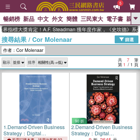
5
暢銷榜
新品
中文
外文
簡體
三民東大
電子書
親子
GO
界指標大獎肯定！A.F. Steadman 獲年度作家，《史坎德》
搜尋結果
/
Cor Molenaar
、
熱搜：
東野圭吾
高希均教授回憶錄
篩選
、
、
、
The Odyssey
父親節
如果歷
作者：Cor Molenaar
、
、
史是一群喵
暑期推薦
國際布克
、
、
獎 臺灣漫遊錄
方念華
台灣的李
共
7
筆
顯示
排序
、
、
登輝時代
數學女孩：黎曼猜想
第
1
/ 1
頁
偉大的迷走神經
90 折
1.
Demand-Driven Business
2.
Demand-Driven Business
Strategy：Digital
Strategy：Digital
Transformation and
Transformation and
9
2645
若需訂購本書，請電洽客服 02-