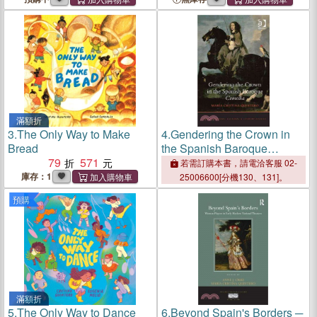
滿額折
3.
The Only Way to Make
4.
Gendering the Crown in
Bread
the Spanish Baroque
79
571
Comedia
若需訂購本書，請電洽客服 02-
庫存：1
25006600[分機130、131]。
預購
滿額折
5.
The Only Way to Dance
6.
Beyond Spain's Borders ─