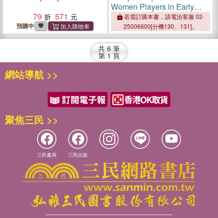
Women Players in Early
79
571
Modern National Theaters
若需訂購本書，請電洽客服 02-
預購中
25006600[分機130、131]。
共
6
筆
第
1
頁
網站導航 >>
聚焦三民 >>
三民書局
三民出版