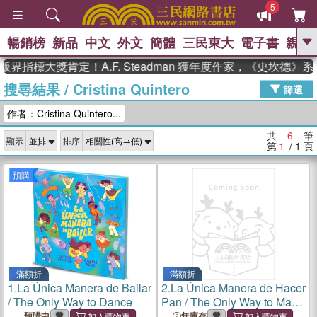
5
暢銷榜
新品
中文
外文
簡體
三民東大
電子書
親子
GO
界指標大獎肯定！A.F. Steadman 獲年度作家，《史坎德》
搜尋結果
/
Cristina Quintero
、
熱搜：
東野圭吾
高希均教授回憶錄
篩選
、
、
、
The Odyssey
父親節
如果歷
作者：Cristina Quintero...
、
、
史是一群喵
暑期推薦
國際布克
、
、
獎 臺灣漫遊錄
方念華
台灣的李
共
6
筆
顯示
排序
、
、
登輝時代
數學女孩：黎曼猜想
第
1
/ 1
頁
偉大的迷走神經
預購
滿額折
滿額折
1.
La Única Manera de Bailar
2.
La Única Manera de Hacer
/ The Only Way to Dance
Pan / The Only Way to Make
Bread
預購中
無庫存