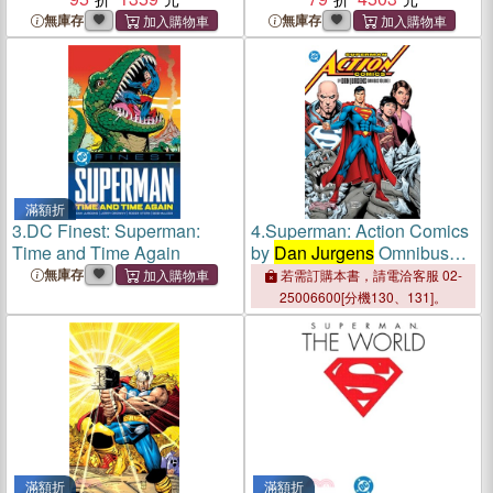
無庫存
無庫存
滿額折
3.
DC Finest: Superman:
4.
Superman: Action Comics
Time and Time Again
by
Dan Jurgens
Omnibus
Vol. 1
無庫存
若需訂購本書，請電洽客服 02-
25006600[分機130、131]。
滿額折
滿額折