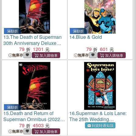
滿額折
滿額折
13.
The Death of Superman
14.
Blue & Gold
30th Anniversary Deluxe
Edition
79
1201
79
601
無庫存
無庫存
滿額折
15.
Death and Return of
16.
Superman & Lois Lane:
Superman Omnibus (2022
The 25th Wedding
Edition)
79
4503
Anniversary Deluxe Edition
到貨時通知我
無庫存