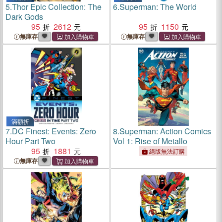
5.
Thor Epic Collection: The
6.
Superman: The World
Dark Gods
95
2612
95
1150
無庫存
無庫存
滿額折
7.
DC Finest: Events: Zero
8.
Superman: Action Comics
Hour Part Two
Vol 1: Rise of Metallo
95
1881
絕版無法訂購
無庫存