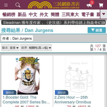
5
暢銷榜
新品
中文
外文
簡體
三民東大
電子書
親子
GO
teadman 獲年度作家，《史坎德》系列帶你踏上熱血奇幻旅程
搜尋結果
/
Dan Jurgens
、
熱搜：
東野圭吾
高希均教授回憶錄
篩選
、
、
、
The Odyssey
父親節
如果歷
作者：Dan Jurgens
、
、
史是一群喵
暑期推薦
國際布克
、
、
獎 臺灣漫遊錄
方念華
台灣的李
共
127
筆
顯示
排序
、
、
登輝時代
數學女孩：黎曼猜想
第
1
/ 4
頁
偉大的迷走神經
滿額折
滿額折
1.
Booster Gold: The
2.
Zero Hour ― 25th
Complete 2007 Series Book
Anniversary Omnibus
Two
95
1359
79
4503