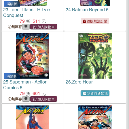
滿額折
23.
Teen Titans - H.i.v.e.
24.
Batman Beyond 6
Conquest
79
511
絕版無法訂購
無庫存
滿額折
25.
Superman - Action
26.
Zero Hour
Comics 5
79
601
到貨時通知我
無庫存