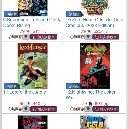
滿額折
滿額折
9.
Superman: Lois and Clark:
10.
Zero Hour: Crisis in Time
Doom Rising
Omnibus (2023 Edition)
79
511
79
5254
無庫存
無庫存
滿額折
滿額折
11.
Lord of the Jungle
12.
Nightwing: The Joker
War
95
940
79
601
無庫存
無庫存