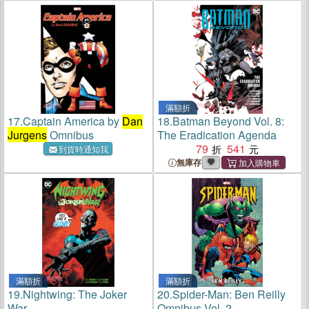
滿額折
17.
Captain America by
Dan
18.
Batman Beyond Vol. 8:
Jurgens
Omnibus
The Eradication Agenda
79
541
到貨時通知我
無庫存
滿額折
滿額折
19.
Nightwing: The Joker
20.
Spider-Man: Ben Reilly
War
Omnibus Vol. 2