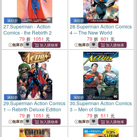
滿額折
滿額折
27.
Superman - Action
28.
Superman Action Comics
Comics - the Rebirth 2
4 ─ The New World
79
1051
79
601
無庫存
無庫存
滿額折
滿額折
29.
Superman Action Comics
30.
Superman Action Comics
1 ─ Rebirth Deluxe Edition
3 ─ Men of Steel
79
1051
79
511
無庫存
無庫存