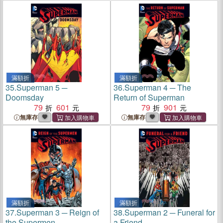
滿額折
滿額折
35.
Superman 5 ─
36.
Superman 4 ─ The
Doomsday
Return of Superman
79
601
79
901
無庫存
無庫存
滿額折
滿額折
37.
Superman 3 ─ Reign of
38.
Superman 2 ─ Funeral for
the Supermen
a Friend