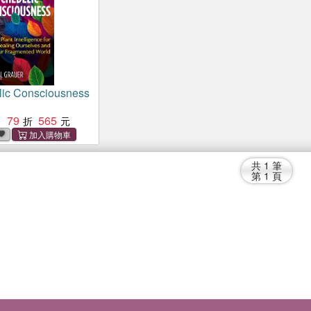
lic Consciousness
79
565
：
共
1
筆
第
1
頁