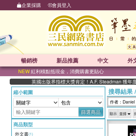
企業採購
會員登入
暢銷榜
新品
推薦
中文
外
NEW
紅利積點抵現金，消費購書更貼心
英國出版界指標大獎肯定！A.F. Steadman 
搜尋結果
縮小範圍
作者：Daniel 
篩選商品
顯示
商品類型
外文書
(1)