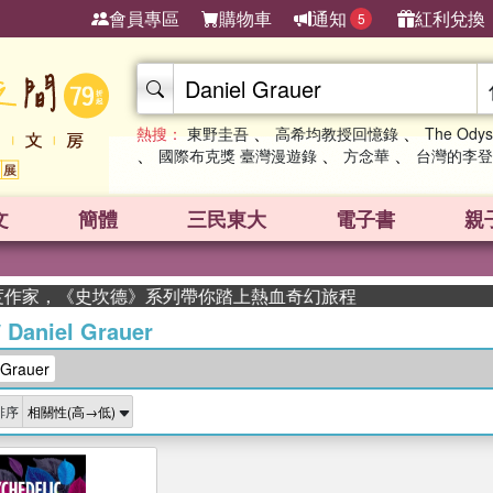
會員專區
購物車
通知
紅利兌換
5
、
、
熱搜：
東野圭吾
高希均教授回憶錄
The Odys
、
、
、
國際布克獎 臺灣漫遊錄
方念華
台灣的李登
文
簡體
三民東大
電子書
親
獲年度作家，《史坎德》系列帶你踏上熱血奇幻旅程
/
Daniel Grauer
Grauer
排序