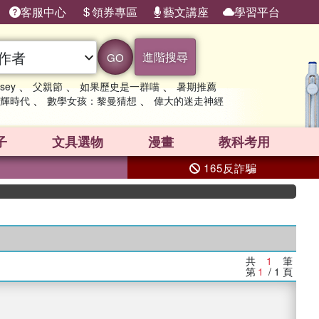
客服中心
領券專區
藝文講座
學習平台
進階搜尋
GO
、
、
、
sey
父親節
如果歷史是一群喵
暑期推薦
、
、
輝時代
數學女孩：黎曼猜想
偉大的迷走神經
子
文具選物
漫畫
教科考用
165反詐騙
共
1
筆
第
1
/ 1
頁