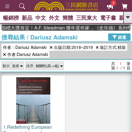
5
暢銷榜
新品
中文
外文
簡體
三民東大
電子書
親子
GO
指標大獎肯定！A.F. Steadman 獲年度作家，《史坎德》系
搜尋結果
/
Dariusz Adamski
、
熱搜：
東野圭吾
高希均教授回憶錄
篩選
、
、
、
The Odyssey
父親節
如果歷
作者：Dariusz Adamski
出版日期:2018~2019
裝訂方式:精裝
、
、
史是一群喵
暑期推薦
國際布克
、
、
作者:Dariusz Adamski
獎 臺灣漫遊錄
方念華
台灣的李
、
、
登輝時代
數學女孩：黎曼猜想
共
1
筆
顯示
排序
偉大的迷走神經
第
1
/ 1
頁
1.
Redefining European