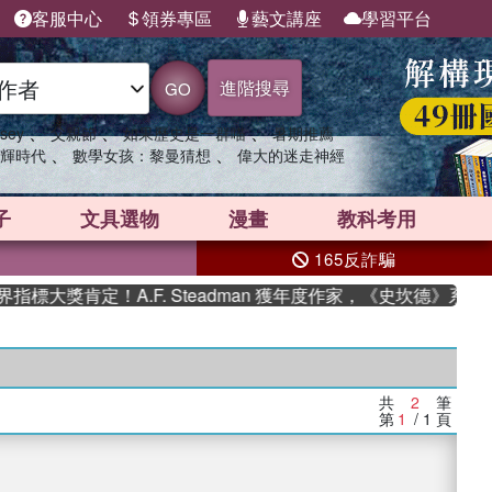
客服中心
領券專區
藝文講座
學習平台
進階搜尋
GO
、
、
、
sey
父親節
如果歷史是一群喵
暑期推薦
、
、
輝時代
數學女孩：黎曼猜想
偉大的迷走神經
子
文具選物
漫畫
教科考用
165反詐騙
標大獎肯定！A.F. Steadman 獲年度作家，《史坎德》系列
共
2
筆
第
1
/ 1
頁