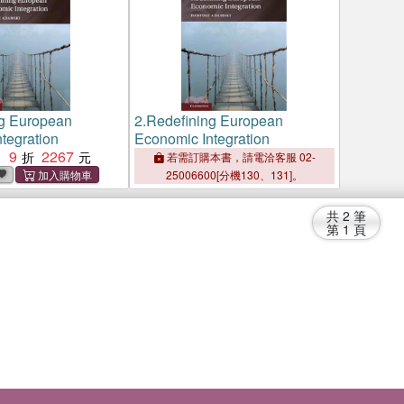
g European
2.
Redefining European
tegration
Economic Integration
9
2267
：
若需訂購本書，請電洽客服 02-
25006600[分機130、131]。
共
2
筆
第
1
頁