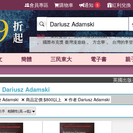
會員專區
購物車
通知
紅利兌換
5
、
、
熱搜：
東野圭吾
高希均教授回憶錄
The Odys
、
、
、
國際布克獎 臺灣漫遊錄
方念華
台灣的李登
文
簡體
三民東大
電子書
親
英國出版界指
/
Dariusz Adamski
 Adamski
商品定價:$800以上
作者:Dariusz Adamski
排序