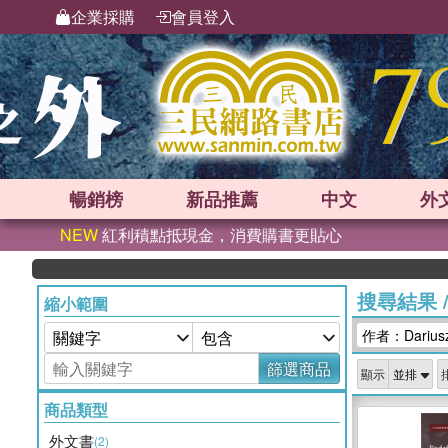
企業採購
會員登入
暢銷榜
新品
推薦
中文
外
NEW
紅利積點抵現金，消費購書更貼心
搜尋結果
縮小範圍
作者：Dariusz
篩選商品
顯示
商品類型
外文書
(2)