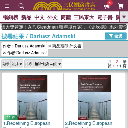
5
暢銷榜
新品
中文
外文
簡體
三民東大
電子書
親子
GO
大獎肯定！A.F. Steadman 獲年度作家，《史坎德》系列帶
搜尋結果
/
Dariusz Adamski
、
熱搜：
東野圭吾
高希均教授回憶錄
篩選
、
、
、
The Odyssey
父親節
花開錦
作者：Dariusz Adamski
商品類型:外文書
、
、
、
繡
暑期推薦
方念華
台灣的
、
作者:Dariusz Adamski
李登輝時代
數學女孩：黎曼猜想
、
、
偉大的迷走神經
如果歷史是一
共
2
筆
、
顯示
排序
群喵
臺灣漫遊錄
第
1
/ 1
頁
90 折
1.
Redefining European
2.
Redefining European