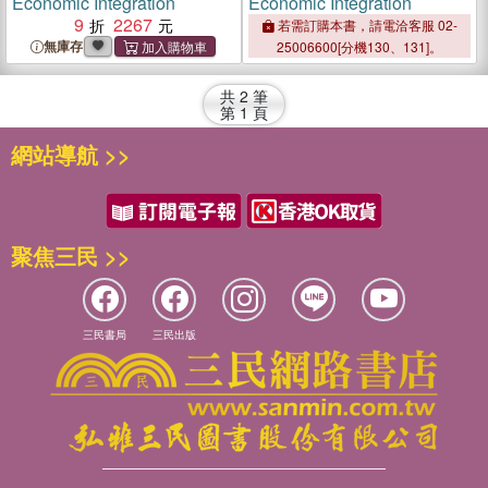
Economic Integration
Economic Integration
9
2267
若需訂購本書，請電洽客服 02-
無庫存
25006600[分機130、131]。
共
2
筆
第
1
頁
網站導航 >>
聚焦三民 >>
三民書局
三民出版