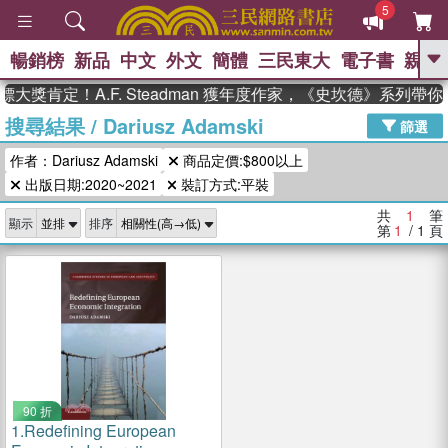
5
暢銷榜
新品
中文
外文
簡體
三民東大
電子書
親子
GO
獎肯定！A.F. Steadman 獲年度作家，《史坎德》系列帶
搜尋結果
/
Dariusz Adamski
、
熱搜：
東野圭吾
高希均教授回憶錄
篩選
、
、
、
The Odyssey
父親節
如果歷
作者：Dariusz Adamski
商品定價:$800以上
、
、
史是一群喵
暑期推薦
國際布克
、
、
出版日期:2020~2021
裝訂方式:平裝
獎 臺灣漫遊錄
方念華
台灣的李
、
、
登輝時代
數學女孩：黎曼猜想
共
1
筆
顯示
排序
偉大的迷走神經
第
1
/ 1
頁
90 折
1.
Redefining European